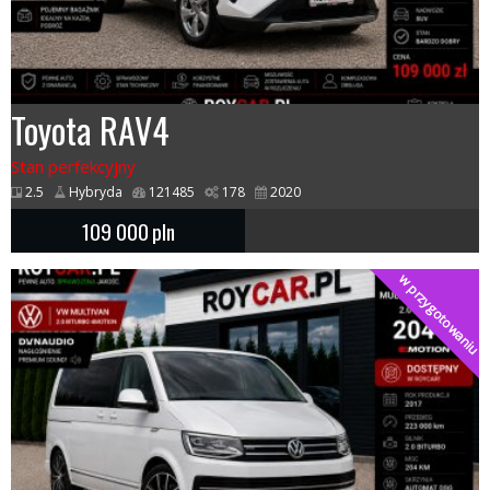
Toyota RAV4
Stan perfekcyjny
2.5
Hybryda
121485
178
2020
109 000
pln
w przygotowaniu