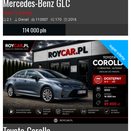
Mercedes-Benz GLC
Niski Przebieg
2.1
Diesel
110007
170
2018
114 000
pln
super oferta
Toyota Corolla