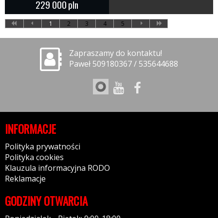
229 000
pln
1
2
3
4
5
Zapraszamy do kontaktu!
Paweł 509180367 / 535644688
INFORMACJE
Polityka prywatności
Polityka cookies
Klauzula informacyjna RODO
Reklamacje
GODZINY OTWARCIA