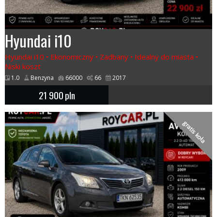
Hyundai i10
Hyundai i10 • Ekonomiczny • Zadbany • Idealny do miasta •
Niski koszt
1.0
Benzyna
66000
66
2017
21 900
pln
gratis koła