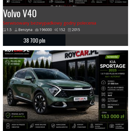
Volvo V40
Serwisowany bezwypadkowy godny polecenia
1.5
Benzyna
196000
152
2015
38 700
pln