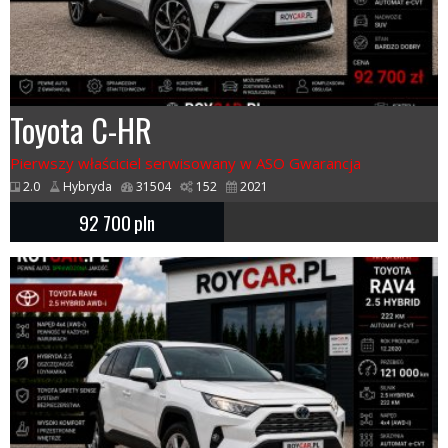
Toyota C-HR
Pierwszy właściciel serwisowany w ASO Gwarancja
2.0
Hybryda
31504
152
2021
92 700
pln