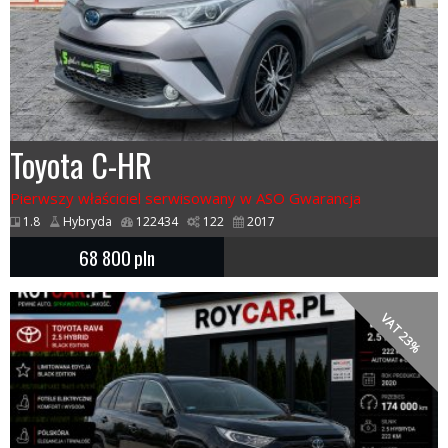
Toyota C-HR
Pierwszy właściciel serwisowany w ASO Gwarancja
1.8
Hybryda
122434
122
2017
68 800
pln
VAT 23%