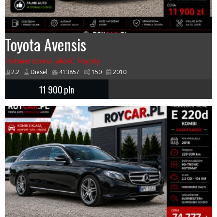
Toyota Avensis
Potwierdzona jakość Toyoty
2.2
Diesel
413857
150
2010
11 900
pln