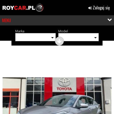
Zaloguj się
MENU
Marka
Model
OGŁOSZENIA (376)