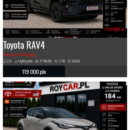
Toyota RAV4
Stan perfekcyjny
2.5
Hybryda
174545
178
2020
119 000
pln