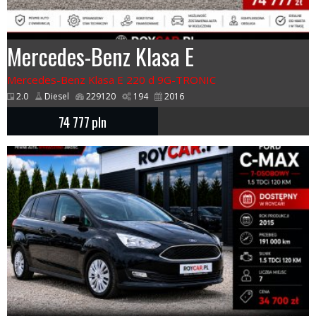
Mercedes-Benz Klasa E
Mercedes-Benz Klasa E 220 d 9G-TRONIC
2.0
Diesel
229120
194
2016
74 777
pln