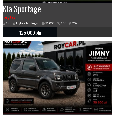
Kia Sportage
rarytas
1.6
Hybryda Plug-in
21004
160
2025
125 000
pln