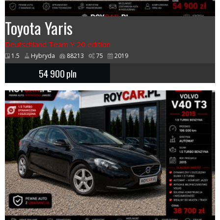
Toyota Yaris
Deutschland Team Y 20 edition
1.5
Hybryda
88213
75
2019
54 900
pln