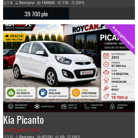
1.6
Benzyna
166660
135
2015
39 700
pln
w przygotowaniu
Kia Picanto
Kia Picanto 1.0 XL
1.0
Benzyna
97100
69
2012