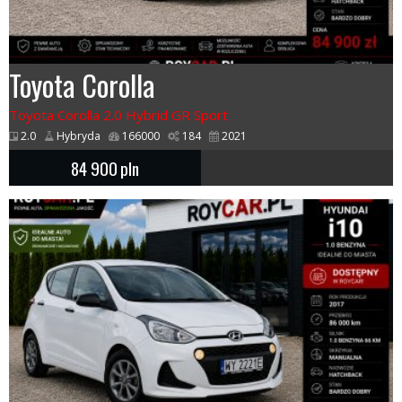
Toyota Corolla
Toyota Corolla 2.0 Hybrid GR Sport
2.0
Hybryda
166000
184
2021
84 900
pln