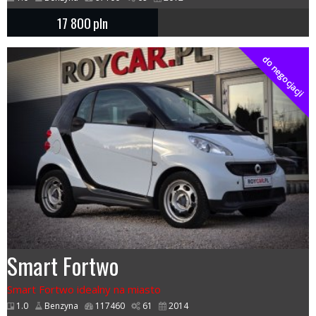
17 800
pln
do negocjacji
Smart Fortwo
Smart Fortwo idealny na miasto
1.0
Benzyna
117460
61
2014