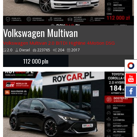
Volkswagen Multivan
Volkswagen Multivan 2.0 BiTDI Highline 4Motion DSG
2.0
Diesel
223765
204
2017
112 000
pln