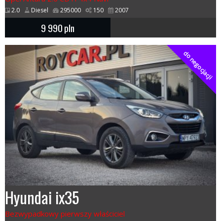
2.0
Diesel
295000
150
2007
9 990
pln
do negocjacji
Hyundai ix35
Bezwypadkowy pierwszy właściciel