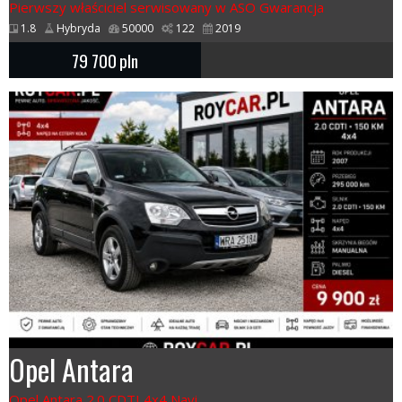
Pierwszy właściciel serwisowany w ASO Gwarancja
1.8
Hybryda
50000
122
2019
79 700
pln
Opel Antara
Opel Antara 2.0 CDTI 4x4 Navi