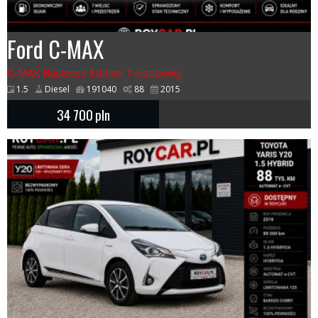
Ford C-MAX
C-MAX Business Edition 7-osobowy
1.5
Diesel
191040
88
2015
34 700
pln