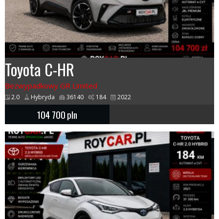
Toyota C-HR
Bezwypadkowy GR Limited
2.0
Hybryda
36140
184
2022
104 700
pln