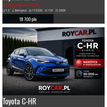
Bezwypadkowy 100%
1.3
Benzyna
115330
101
2009
18 700
pln
Toyota C-HR