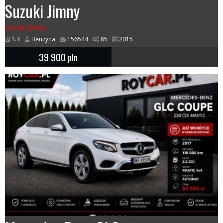
Suzuki Jimny
Suzuki Jimny
1.3
Benzyna
156544
85
2015
39 900
pln