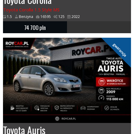
Toyota Corolla 1.5 Style MS
1.5
Benzyna
16595
125
2022
74 700
pln
gwarancja
Toyota Auris