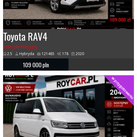
Toyota RAV4
Stan perfekcyjny
2.5
Hybryda
121485
178
2020
109 000
pln
w przygotowaniu