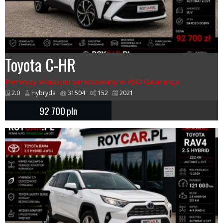
Toyota C-HR
Pierwszy właściciel serwisowany w ASO Gwarancja
2.0
Hybryda
31504
152
2021
92 700
pln