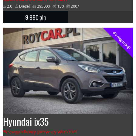
2.0
Diesel
295000
150
2007
9 990
pln
do negocjacji
Hyundai ix35
Bezwypadkowy pierwszy właściciel