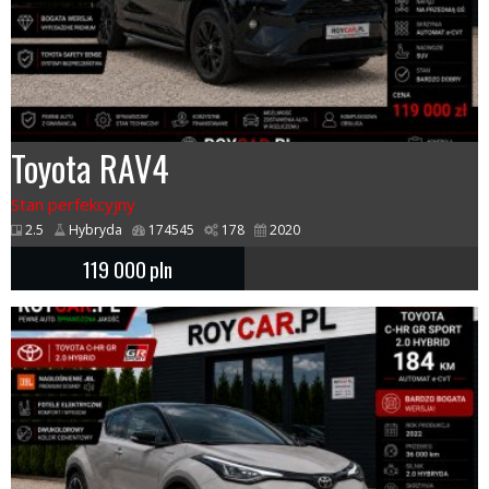
Toyota RAV4
Stan perfekcyjny
2.5
Hybryda
174545
178
2020
119 000
pln