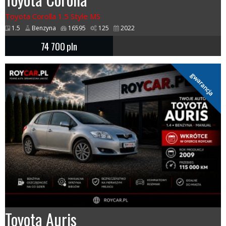
Toyota Corolla 1.5 Style MS
1.5
Benzyna
16595
125
2022
74 700
pln
gwarancja
Toyota Auris