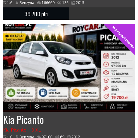
1.6
Benzyna
166660
135
2015
39 700
pln
w przygotowaniu
Kia Picanto
Kia Picanto 1.0 XL
1.0
Benzyna
97100
69
2012