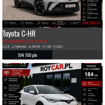
Toyota C-HR
Bezwypadkowy GR Limited
2.0
Hybryda
36140
184
2022
104 700
pln