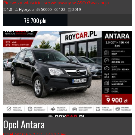
Pierwszy właściciel serwisowany w ASO Gwarancja
1.8
Hybryda
50000
122
2019
79 700
pln
Opel Antara
Opel Antara 2.0 CDTI 4x4 Navi