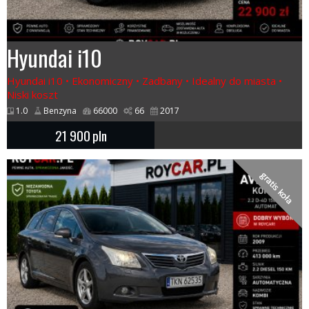
Hyundai i10
Hyundai i10 • Ekonomiczny • Zadbany • Idealny do miasta •
Niski koszt
1.0
Benzyna
66000
66
2017
21 900
pln
gratis koła