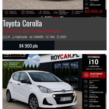
Toyota Corolla
Toyota Corolla 2.0 Hybrid GR Sport
2.0
Hybryda
166000
184
2021
84 900
pln