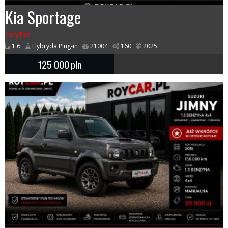
Kia Sportage
rarytas
1.6
Hybryda Plug-in
21004
160
2025
125 000
pln