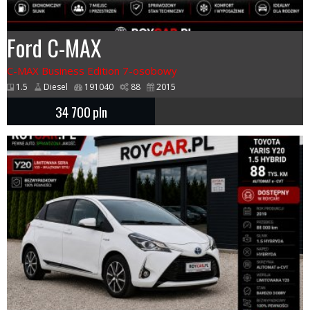
Ford C-MAX
C-MAX Business Edition 7-osobowy
1.5
Diesel
191040
88
2015
34 700
pln