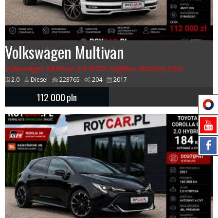
Volkswagen Multivan
Volkswagen Multivan 2.0 BiTDI Highline 4Motion DSG
2.0
Diesel
223765
204
2017
112 000
pln