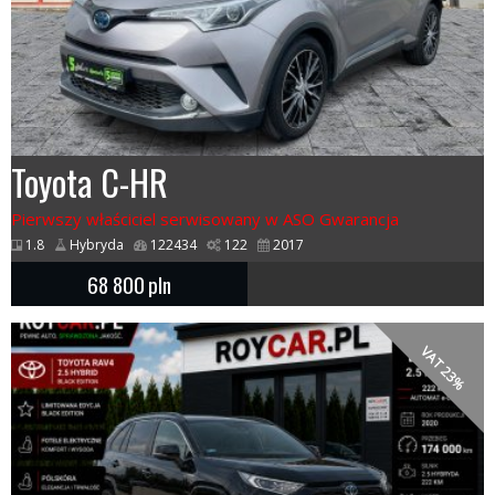
Toyota C-HR
Pierwszy właściciel serwisowany w ASO Gwarancja
1.8
Hybryda
122434
122
2017
68 800
pln
VAT 23%