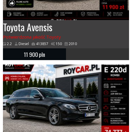
Toyota Avensis
Potwierdzona jakość Toyoty
2.2
Diesel
413857
150
2010
11 900
pln