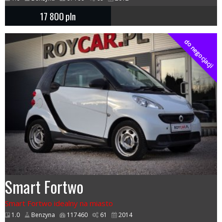
17 800
pln
do negocjacji
Smart Fortwo
Smart Fortwo idealny na miasto
1.0
Benzyna
117460
61
2014