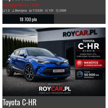
Bezwypadkowy 100%
1.3
Benzyna
115330
101
2009
18 700
pln
Toyota C-HR