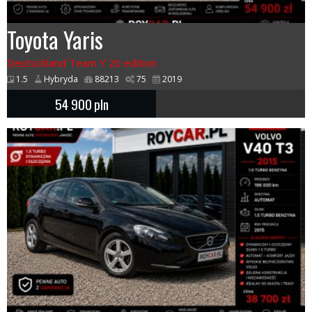
Toyota Yaris
Deutschland Team Y 20 edition
1.5
Hybryda
88213
75
2019
54 900
pln