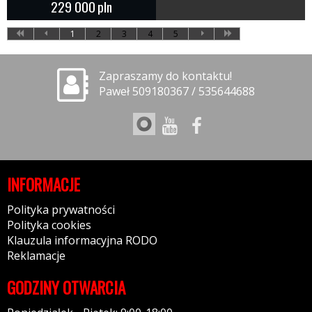
229 000
pln
1
2
3
4
5
Zapraszamy do kontaktu!
Paweł 509180367 / 535644688
INFORMACJE
Polityka prywatności
Polityka cookies
Klauzula informacyjna RODO
Reklamacje
GODZINY OTWARCIA