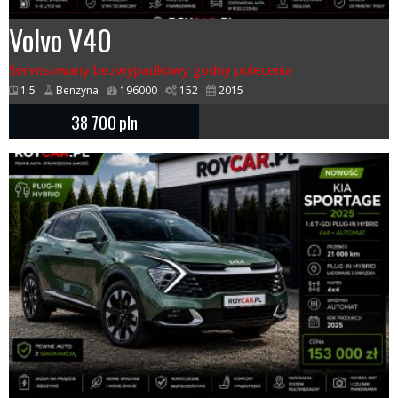
Volvo V40
Serwisowany bezwypadkowy godny polecenia
1.5
Benzyna
196000
152
2015
38 700
pln