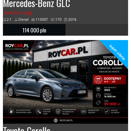
Mercedes-Benz GLC
Niski Przebieg
2.1
Diesel
110007
170
2018
114 000
pln
super oferta
Toyota Corolla