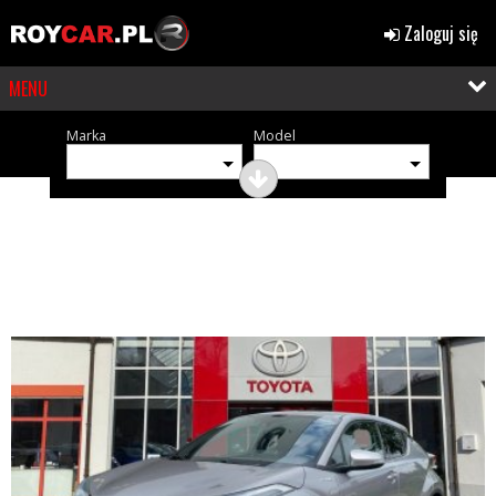
Zaloguj się
MENU
Marka
Model
OGŁOSZENIA (376)