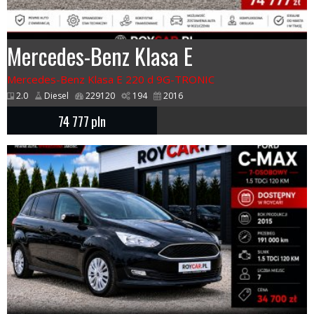
Mercedes-Benz Klasa E
Mercedes-Benz Klasa E 220 d 9G-TRONIC
2.0
Diesel
229120
194
2016
74 777
pln