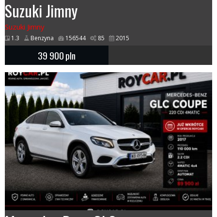
Suzuki Jimny
Suzuki Jimny
1.3
Benzyna
156544
85
2015
39 900
pln