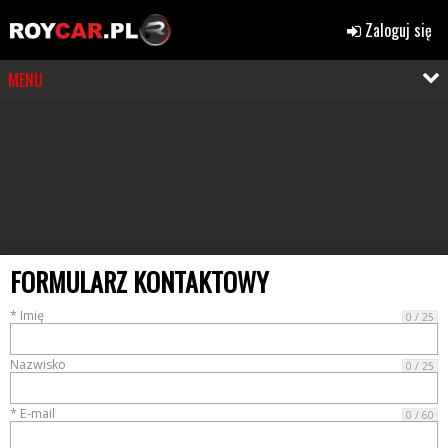
Zaloguj się
MENU
FORMULARZ KONTAKTOWY
* Imię
0 / 25
Nazwisko
0 / 25
* E-mail
0 / 60