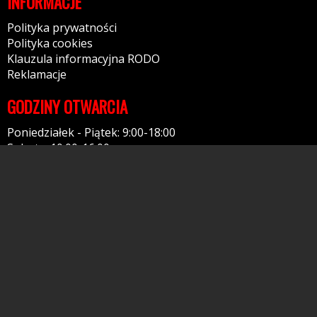
INFORMACJE
Polityka prywatności
Polityka cookies
Klauzula informacyjna RODO
Reklamacje
GODZINY OTWARCIA
Poniedziałek - Piątek: 9:00-18:00
Sobota: 10:00-16:00
KONTAKT
F.H.U. ROYCAR PAWEŁ ROJEK
NIP: 7991848082
Tel: 509180367
26-400 Skrzyńsko
ul. Kolonia Skrzyńsko 1A
Kontakt: przez formularz
Serwis wykorzystuje pliki cookies. Jeżeli nie blokujesz plików, to