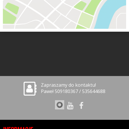
Zapraszamy do kontaktu!
Paweł 509180367 / 535644688