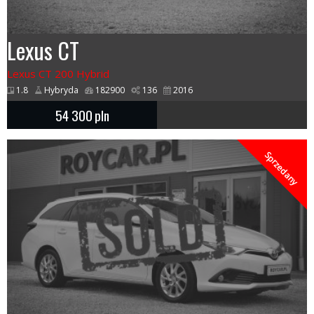
Lexus CT
Lexus CT 200 Hybrid
1.8
Hybryda
182900
136
2016
54 300
pln
Sprzedany