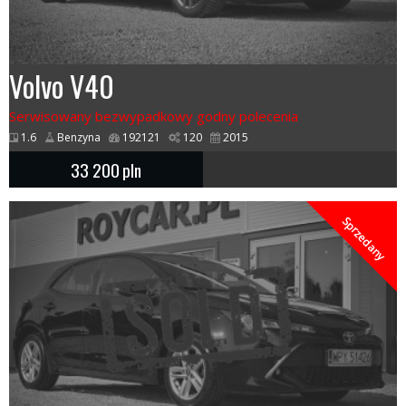
Volvo V40
Serwisowany bezwypadkowy godny polecenia
1.6
Benzyna
192121
120
2015
33 200
pln
Sprzedany