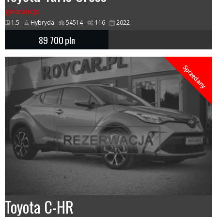
gwarancja
1.5
Hybryda
54514
116
2022
89 700
pln
Sprzedany
Toyota C-HR