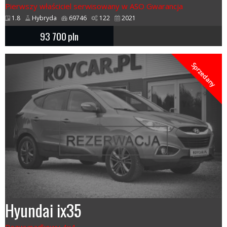
Pierwszy właściciel serwisowany w ASO Gwarancja
1.8
Hybryda
69746
122
2021
93 700
pln
Sprzedany
Hyundai ix35
Bezwypadkowy 4x4