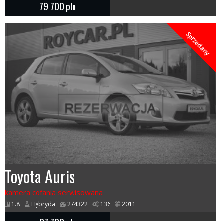
79 700
pln
Sprzedany
Toyota Auris
kamera cofania serwisowana
1.8
Hybryda
274322
136
2011