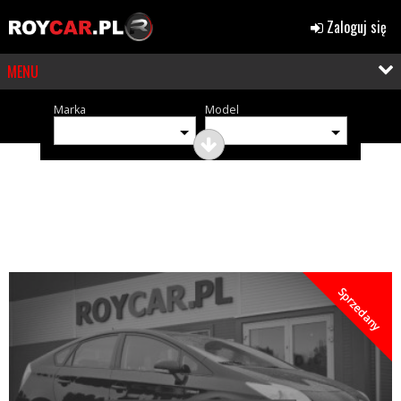
Zaloguj się
MENU
Marka
Model
OGŁOSZENIA (376)
Sprzedany