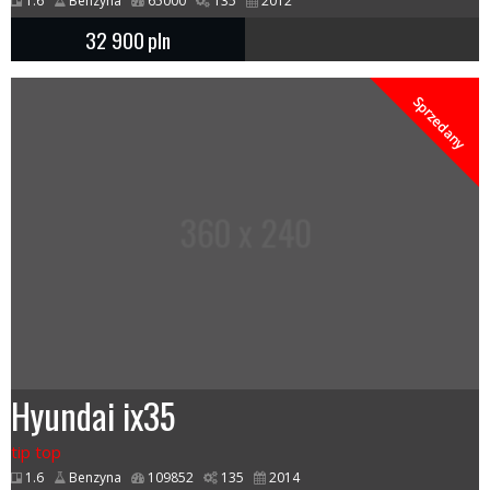
1.6
Benzyna
65000
135
2012
32 900
pln
Sprzedany
Hyundai ix35
tip top
1.6
Benzyna
109852
135
2014