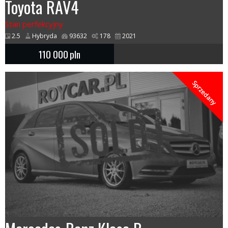
Toyota RAV4
Stan perfekcyjny
2.5
Hybryda
93632
178
2021
110 000
pln
Sprzedany