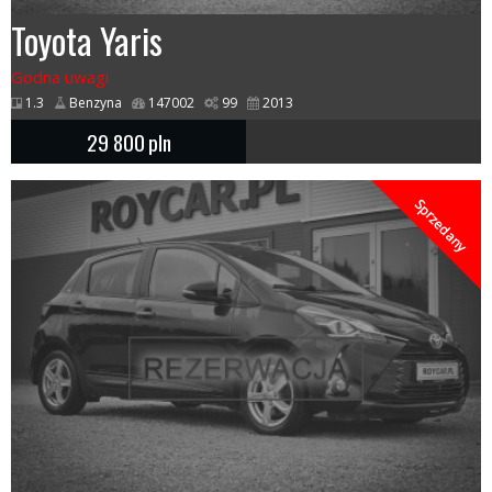
Toyota Yaris
Godna uwagi
1.3
Benzyna
147002
99
2013
29 800
pln
Sprzedany