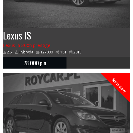
Lexus IS
Lexus IS 300h prestige
2.5
Hybryda
127000
181
2015
78 000
pln
Sprzedany