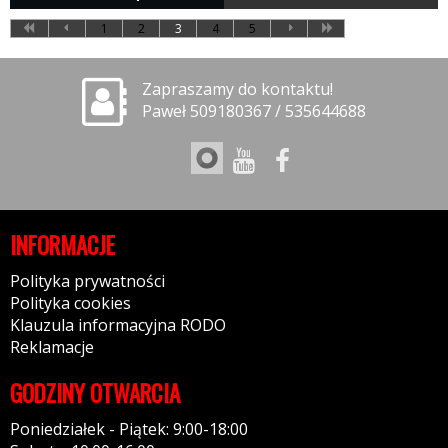
1
2
3
4
5
Zapraszamy do kontaktu!
Paweł 509180367 / 535644688
INFORMACJE
Polityka prywatności
Polityka cookies
Klauzula informacyjna RODO
Reklamacje
GODZINY OTWARCIA
Poniedziałek - Piątek: 9:00-18:00