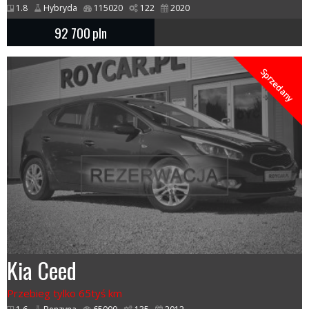
1.8
Hybryda
115020
122
2020
92 700
pln
Sprzedany
Kia Ceed
Przebieg tylko 65tyś km