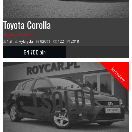
Toyota Corolla
Toyota Corolla
1.8
Hybryda
92011
122
2019
64 700
pln
Sprzedany