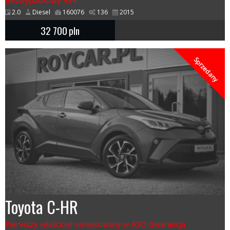
2.0
Diesel
160076
136
2015
32 700
pln
Sprzedany
Toyota C-HR
Pierwszy właściciel serwisowany w ASO Gwarancja