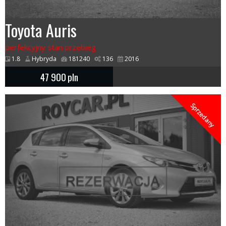
Toyota Auris
perfekcyjny stan przebieg
1.8
Hybryda
181240
136
2016
47 900
pln
Sprzedany