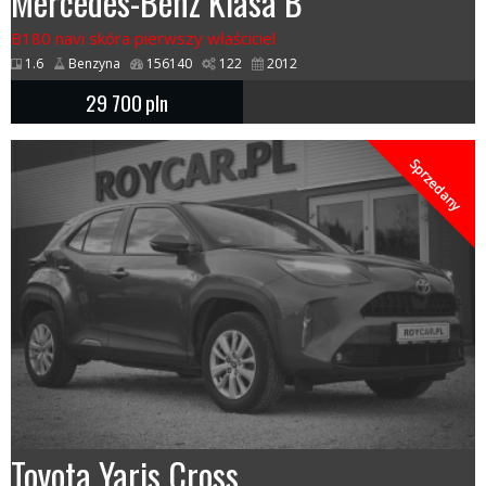
Mercedes-Benz Klasa B
B180 navi skóra pierwszy właściciel
1.6
Benzyna
156140
122
2012
29 700
pln
Sprzedany
Toyota Yaris Cross