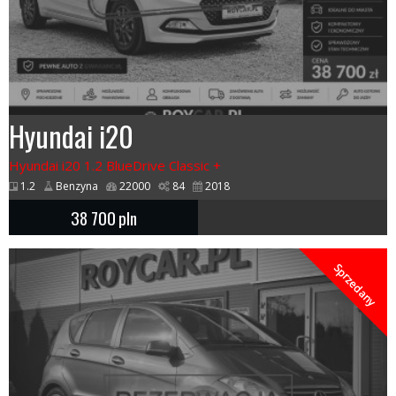
Hyundai i20
Hyundai i20 1.2 BlueDrive Classic +
1.2
Benzyna
22000
84
2018
38 700
pln
Sprzedany