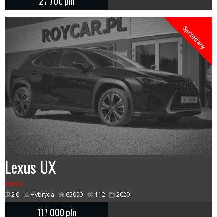
27 700
pln
Sprzedany
Lexus UX
lexus
2.0
Hybryda
65000
112
2020
117 000
pln