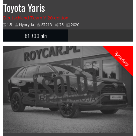
Toyota Yaris
Deutschland Team Y 20 edition
1.5
Hybryda
87213
75
2020
61 700
pln
Sprzedany