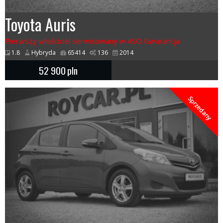
Toyota Auris
Pierwszy właściciel serwisowany w ASO Gwarancja
1.8
Hybryda
65414
136
2014
52 900
pln
Sprzedany