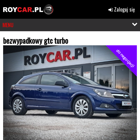
Zaloguj się
MENU
bezwypadkowy gtc turbo
do negocjacji