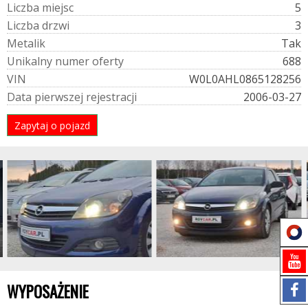
L
i
c
z
b
a
m
i
e
j
s
c
5
L
i
c
z
b
a
d
r
z
w
i
3
M
e
t
a
l
i
k
Tak
U
n
i
k
a
l
n
y
n
u
m
e
r
o
f
e
r
t
y
688
V
I
N
W0L0AHL0865128256
D
a
t
a
p
i
e
r
w
s
z
e
j
r
e
j
e
s
t
r
a
c
j
i
2006-03-27
Zapytaj o pojazd
WYPOSAŻENIE