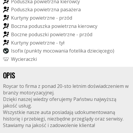
P
o
d
u
s
z
k
a
p
o
w
i
e
t
r
z
n
a
k
i
e
r
o
w
c
y
P
o
d
u
s
z
k
a
p
o
w
i
e
t
r
z
n
a
p
a
s
a
ż
e
r
a
K
u
r
t
y
n
y
p
o
w
i
e
t
r
z
n
e
-
p
r
z
ó
d
B
o
c
z
n
a
p
o
d
u
s
z
k
a
p
o
w
i
e
t
r
z
n
a
k
i
e
r
o
w
c
y
B
o
c
z
n
e
p
o
d
u
s
z
k
i
p
o
w
i
e
t
r
z
n
e
-
p
r
z
ó
d
K
u
r
t
y
n
y
p
o
w
i
e
t
r
z
n
e
-
t
y
ł
I
s
o
f
i
x
(
p
u
n
k
t
y
m
o
c
o
w
a
n
i
a
f
o
t
e
l
i
k
a
d
z
i
e
c
i
ę
c
e
g
o
)
W
y
c
i
e
r
a
c
z
k
i
OPIS
Roycar to firma z ponad 20-sto letnim doświadczeniem w
branży motoryzacyjnej.
Dzięki naszej wiedzy oferujemy Państwu najwyższą
jakość usług.
Wszystkie nasze auta posiadają udokumentowaną
historię i przebiegi, niezbędne przeglądy oraz serwisy.
Stawiamy na jakość i zadowolenie klienta!