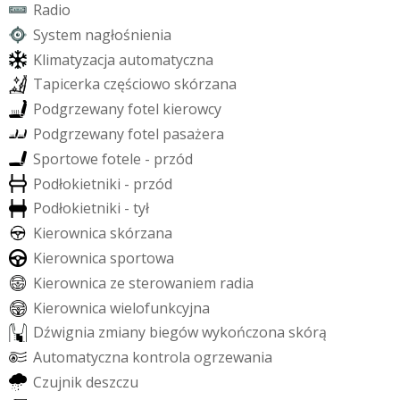
R
a
d
i
o
S
y
s
t
e
m
n
a
g
ł
o
ś
n
i
e
n
i
a
K
l
i
m
a
t
y
z
a
c
j
a
a
u
t
o
m
a
t
y
c
z
n
a
T
a
p
i
c
e
r
k
a
c
z
ę
ś
c
i
o
w
o
s
k
ó
r
z
a
n
a
P
o
d
g
r
z
e
w
a
n
y
f
o
t
e
l
k
i
e
r
o
w
c
y
P
o
d
g
r
z
e
w
a
n
y
f
o
t
e
l
p
a
s
a
ż
e
r
a
S
p
o
r
t
o
w
e
f
o
t
e
l
e
-
p
r
z
ó
d
P
o
d
ł
o
k
i
e
t
n
i
k
i
-
p
r
z
ó
d
P
o
d
ł
o
k
i
e
t
n
i
k
i
-
t
y
ł
K
i
e
r
o
w
n
i
c
a
s
k
ó
r
z
a
n
a
K
i
e
r
o
w
n
i
c
a
s
p
o
r
t
o
w
a
K
i
e
r
o
w
n
i
c
a
z
e
s
t
e
r
o
w
a
n
i
e
m
r
a
d
i
a
K
i
e
r
o
w
n
i
c
a
w
i
e
l
o
f
u
n
k
c
y
j
n
a
D
ź
w
i
g
n
i
a
z
m
i
a
n
y
b
i
e
g
ó
w
w
y
k
o
ń
c
z
o
n
a
s
k
ó
r
ą
A
u
t
o
m
a
t
y
c
z
n
a
k
o
n
t
r
o
l
a
o
g
r
z
e
w
a
n
i
a
C
z
u
j
n
i
k
d
e
s
z
c
z
u