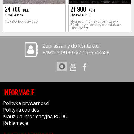
24 700
21 900
PLN
PLN
Opel Astra
Hyundai i10
TURBO Exklusiv eco
Hyundai i10 • Ekonomiczny •
Zadbany • Idealny do miasta •
Niski koszt
Zapraszamy do kontaktu!
Paweł 509180367 / 535644688
INFORMACJE
Polityka prywatności
Polityka cookies
Klauzula informacyjna RODO
Reklamacje