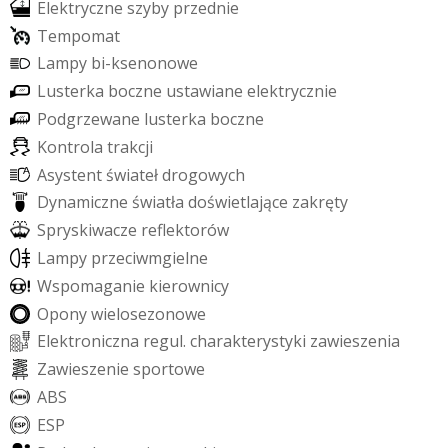
E
l
e
k
t
r
y
c
z
n
e
s
z
y
b
y
p
r
z
e
d
n
i
e
T
e
m
p
o
m
a
t
L
a
m
p
y
b
i
-
k
s
e
n
o
n
o
w
e
L
u
s
t
e
r
k
a
b
o
c
z
n
e
u
s
t
a
w
i
a
n
e
e
l
e
k
t
r
y
c
z
n
i
e
P
o
d
g
r
z
e
w
a
n
e
l
u
s
t
e
r
k
a
b
o
c
z
n
e
K
o
n
t
r
o
l
a
t
r
a
k
c
j
i
A
s
y
s
t
e
n
t
ś
w
i
a
t
e
ł
d
r
o
g
o
w
y
c
h
D
y
n
a
m
i
c
z
n
e
ś
w
i
a
t
ł
a
d
o
ś
w
i
e
t
l
a
j
ą
c
e
z
a
k
r
ę
t
y
S
p
r
y
s
k
i
w
a
c
z
e
r
e
f
e
k
t
o
r
ó
w
L
a
m
p
y
p
r
z
e
c
i
w
m
g
i
e
l
n
e
W
s
p
o
m
a
g
a
n
i
e
k
i
e
r
o
w
n
i
c
y
O
p
o
n
y
w
i
e
l
o
s
e
z
o
n
o
w
e
E
l
e
k
t
r
o
n
i
c
z
n
a
r
e
g
u
l
.
c
h
a
r
a
k
t
e
r
y
s
t
y
k
i
z
a
w
i
e
s
z
e
n
i
a
Z
a
w
i
e
s
z
e
n
i
e
s
p
o
r
t
o
w
e
A
B
S
E
S
P