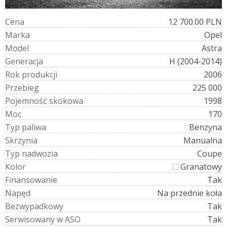
C
e
n
a
12 700.00 PLN
M
a
r
k
a
Opel
M
o
d
e
l
Astra
G
e
n
e
r
a
c
j
a
H (2004-2014)
R
o
k
p
r
o
d
u
k
c
j
i
2006
P
r
z
e
b
i
e
g
225 000
P
o
j
e
m
n
o
ś
ć
s
k
o
k
o
w
a
1998
M
o
c
170
T
y
p
p
a
l
i
w
a
Benzyna
S
k
r
z
y
n
i
a
Manualna
T
y
p
n
a
d
w
o
z
i
a
Coupe
K
o
l
o
r
Granatowy
F
i
n
a
n
s
o
w
a
n
i
e
Tak
N
a
p
ę
d
Na przednie koła
B
e
z
w
y
p
a
d
k
o
w
y
Tak
S
e
r
w
i
s
o
w
a
n
y
w
A
S
O
Tak