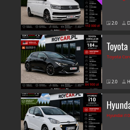
2.0
D
Toyota
Toyota Coro
2.0
H
Hyunda
Hyundai i10