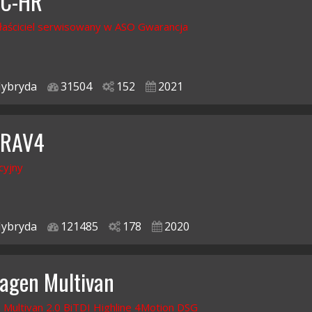
 C-HR
łaściciel serwisowany w ASO Gwarancja
ybryda
31504
152
2021
 RAV4
cyjny
ybryda
121485
178
2020
agen Multivan
Multivan 2.0 BiTDI Highline 4Motion DSG