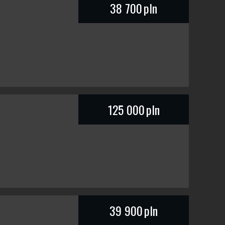
38 700
pln
KREDYT / LEASING
125 000
pln
KREDYT / LEASING
39 900
pln