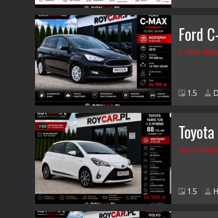
Ford 
C-MAX Busi
1.5
D
Toyota 
Deutschlan
1.5
H