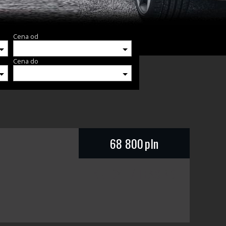
Cena od
Cena do
68 800
pln
KREDYT / LEASING