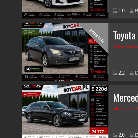
1.0
B
gratis koła
Toyota
Potwierdzo
2.2
D
Merced
Mercedes-B
2.0
D