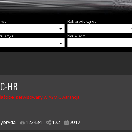
liwo
Rok produkcji od
zebieg do
Nadwozie
 C-HR
łaściciel serwisowany w ASO Gwarancja
ybryda
122434
122
2017