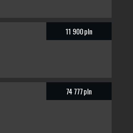
11 900
pln
KREDYT / LEASING
74 777
pln
KREDYT / LEASING