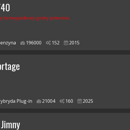
V40
y bezwypadkowy godny polecenia
enzyna
196000
152
2015
ortage
ybryda Plug-in
21004
160
2025
 Jimny