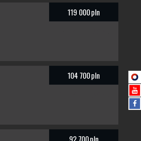
119 000
pln
KREDYT / LEASING
104 700
pln
KREDYT / LEASING
92 700
pln