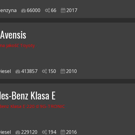
enzyna
66000
66
2017
 Avensis
na jakość Toyoty
iesel
413857
150
2010
es-Benz Klasa E
enz Klasa E 220 d 9G-TRONIC
iesel
229120
194
2016