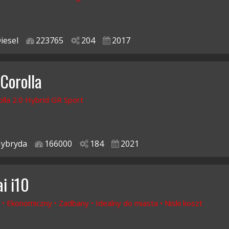
iesel
223765
204
2017
 Corolla
lla 2.0 Hybrid GR Sport
ybryda
166000
184
2021
i i10
 • Ekonomiczny • Zadbany • Idealny do miasta • Niski koszt