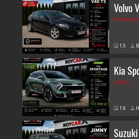
Volvo 
Serwisowan
1.5
B
Kia Sp
rarytas
1.6
H
Suzuki