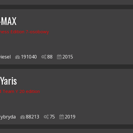
C-MAX
ness Edition 7-osobowy
iesel
191040
88
2015
Yaris
d Team Y 20 edition
ybryda
88213
75
2019