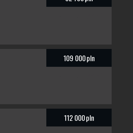
KREDYT / LEASING
109 000
pln
KREDYT / LEASING
112 000
pln