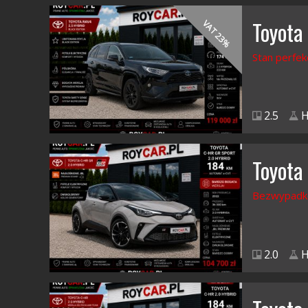
Toyota
VAT 23%
Stan perfek
2.5
H
Toyota
Bezwypadk
2.0
H