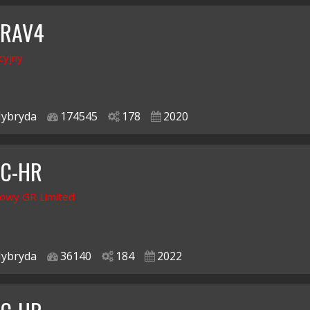
 RAV4
cyjny
ybryda
174545
178
2020
 C-HR
owy GR Limited
ybryda
36140
184
2022