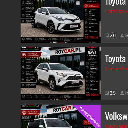
Toyota
Pierwszy w
2.0
H
Toyota
Stan perfek
2.5
H
w przygotowaniu
Volksw
Volkswagen 