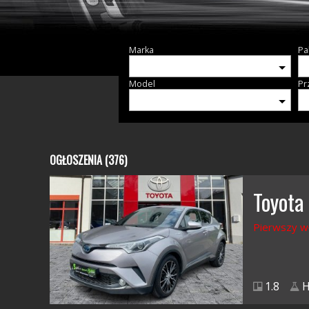
Marka
Pa
Model
Pr
OGŁOSZENIA (376)
Toyota
Pierwszy w
1.8
H