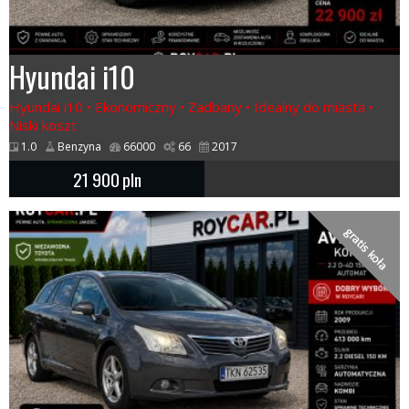
Hyundai i10
Hyundai i10 • Ekonomiczny • Zadbany • Idealny do miasta •
Niski koszt
1.0
Benzyna
66000
66
2017
21 900
pln
gratis koła