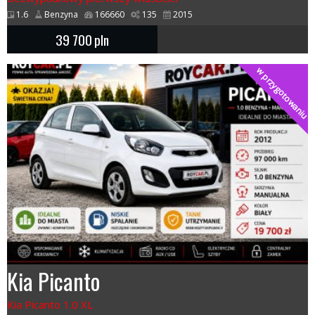
1.6
Benzyna
166660
135
2015
39 700
pln
w przygotowaniu
Kia Picanto
Kia Picanto 1.0 XL