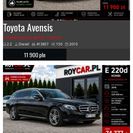
Toyota Avensis
Potwierdzona jakość Toyoty
2.2
Diesel
413857
150
2010
11 900
pln