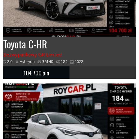
Toyota C-HR
Bezwypadkowy GR Limited
2.0
Hybryda
36140
184
2022
104 700
pln