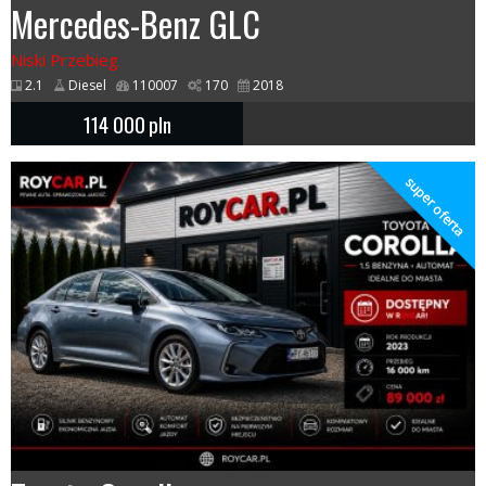
Mercedes-Benz GLC
Niski Przebieg
2.1
Diesel
110007
170
2018
114 000
pln
super oferta