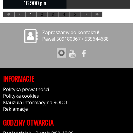
16 900
pln
1
2
3
4
5
Zapraszamy do kontaktu!
Paweł 509180367 / 535644688
INFORMACJE
Polityka prywatności
Polityka cookies
Klauzula informacyjna RODO
Reklamacje
GODZINY OTWARCIA