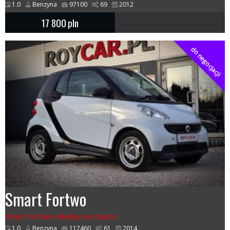
1.0
Benzyna
97100
69
2012
17 800
pln
do negocjacji
Smart Fortwo
Smart Fortwo idealny na miasto
1.0
Benzyna
117460
61
2014