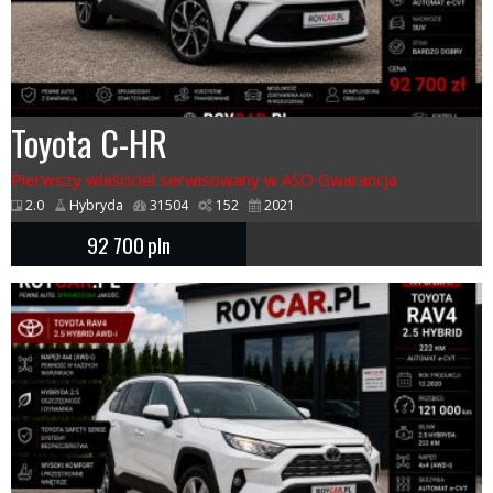
Toyota C-HR
Pierwszy właściciel serwisowany w ASO Gwarancja
2.0
Hybryda
31504
152
2021
92 700
pln