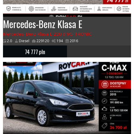
Mercedes-Benz Klasa E
Mercedes-Benz Klasa E 220 d 9G-TRONIC
2.0
Diesel
229120
194
2016
74 777
pln