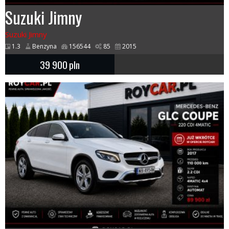
Suzuki Jimny
Suzuki Jimny
1.3
Benzyna
156544
85
2015
39 900
pln