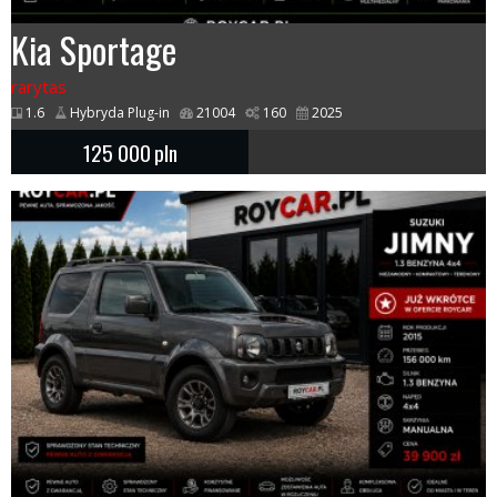
Kia Sportage
rarytas
1.6
Hybryda Plug-in
21004
160
2025
125 000
pln