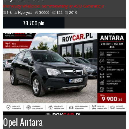
Pierwszy właściciel serwisowany w ASO Gwarancja
1.8
Hybryda
50000
122
2019
79 700
pln
Opel Antara