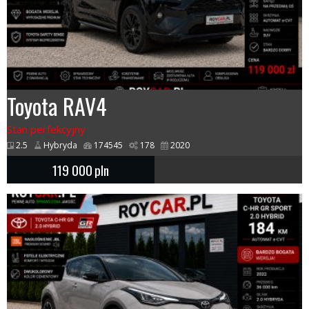
Toyota RAV4
Stan perfekcyjny
2.5
Hybryda
174545
178
2020
119 000
pln