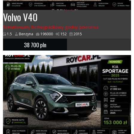
Volvo V40
Serwisowany bezwypadkowy godny polecenia
1.5
Benzyna
196000
152
2015
38 700
pln