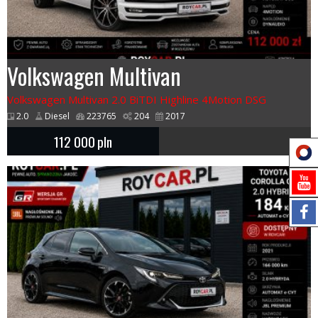
Volkswagen Multivan
Volkswagen Multivan 2.0 BiTDI Highline 4Motion DSG
2.0
Diesel
223765
204
2017
112 000
pln