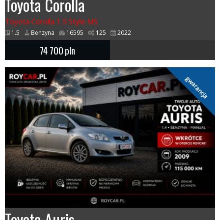
Toyota Corolla
Toyota Corolla 1.5 Style MS
1.5
Benzyna
16595
125
2022
74 700
pln
gwarancja
Toyota Auris