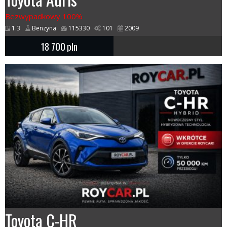
Bezwypadkowy 100%
1.3
Benzyna
115330
101
2009
18 700
pln
Toyota C-HR