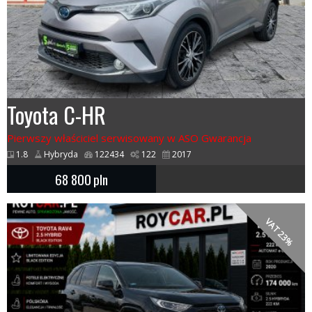
Toyota C-HR
Pierwszy właściciel serwisowany w ASO Gwarancja
1.8
Hybryda
122434
122
2017
68 800
pln
VAT 23%