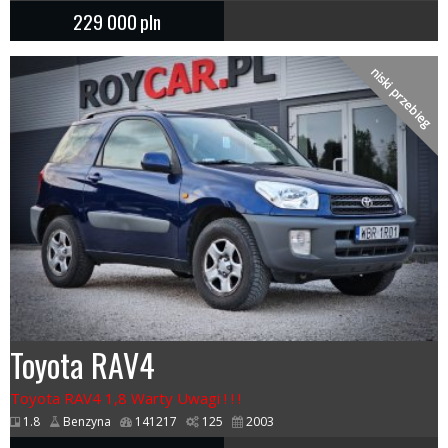
229 000
pln
niski przebieg
Toyota RAV4
Toyota RAV4 1,8 Warty Uwagi ! ! !
1.8
Benzyna
141217
125
2003