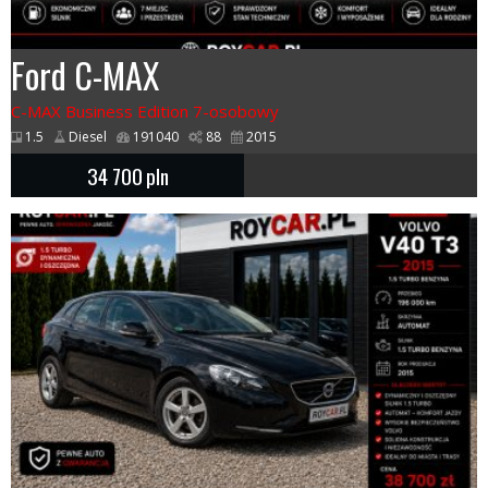
Ford C-MAX
C-MAX Business Edition 7-osobowy
1.5
Diesel
191040
88
2015
34 700
pln