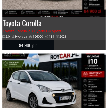
Toyota Corolla
Toyota Corolla 2.0 Hybrid GR Sport
2.0
Hybryda
166000
184
2021
84 900
pln