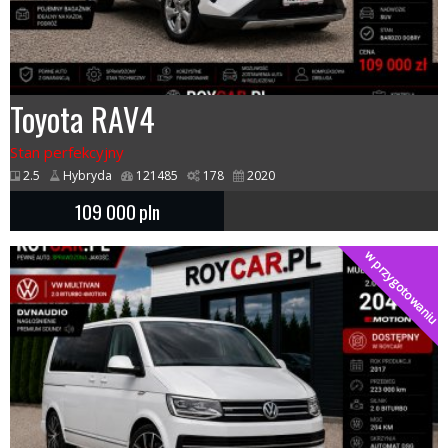
Toyota RAV4
Stan perfekcyjny
2.5
Hybryda
121485
178
2020
109 000
pln
w przygotowaniu