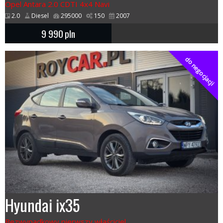
Opel Antara 2.0 CDTI 4x4 Navi
2.0
Diesel
295000
150
2007
9 990
pln
do negocjacji
Hyundai ix35
Bezwypadkowy pierwszy właściciel