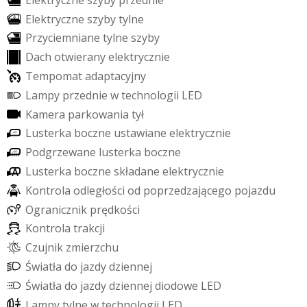
E
l
e
k
t
r
y
c
z
n
e
s
z
y
b
y
t
y
l
n
e
P
r
z
y
c
i
e
m
n
i
a
n
e
t
y
l
n
e
s
z
y
b
y
D
a
c
h
o
t
w
i
e
r
a
n
y
e
l
e
k
t
r
y
c
z
n
i
e
T
e
m
p
o
m
a
t
a
d
a
p
t
a
c
y
j
n
y
L
a
m
p
y
p
r
z
e
d
n
i
e
w
t
e
c
h
n
o
l
o
g
i
i
L
E
D
K
a
m
e
r
a
p
a
r
k
o
w
a
n
i
a
t
y
ł
L
u
s
t
e
r
k
a
b
o
c
z
n
e
u
s
t
a
w
i
a
n
e
e
l
e
k
t
r
y
c
z
n
i
e
P
o
d
g
r
z
e
w
a
n
e
l
u
s
t
e
r
k
a
b
o
c
z
n
e
L
u
s
t
e
r
k
a
b
o
c
z
n
e
s
k
ł
a
d
a
n
e
e
l
e
k
t
r
y
c
z
n
i
e
K
o
n
t
r
o
l
a
o
d
l
e
g
ł
o
ś
c
i
o
d
p
o
p
r
z
e
d
z
a
j
ą
c
e
g
o
p
o
j
a
z
d
u
O
g
r
a
n
i
c
z
n
i
k
p
r
ę
d
k
o
ś
c
i
K
o
n
t
r
o
l
a
t
r
a
k
c
j
i
C
z
u
j
n
i
k
z
m
i
e
r
z
c
h
u
Ś
w
i
a
t
ł
a
d
o
j
a
z
d
y
d
z
i
e
n
n
e
j
Ś
w
i
a
t
ł
a
d
o
j
a
z
d
y
d
z
i
e
n
n
e
j
d
i
o
d
o
w
e
L
E
D
L
a
m
p
y
t
y
l
n
e
w
t
e
c
h
n
o
l
o
g
i
i
L
E
D