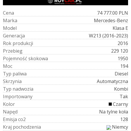
C
e
n
a
74 777.00 PLN
M
a
r
k
a
Mercedes-Benz
M
o
d
e
l
Klasa E
G
e
n
e
r
a
c
j
a
W213 (2016-2023)
R
o
k
p
r
o
d
u
k
c
j
i
2016
P
r
z
e
b
i
e
g
229 120
P
o
j
e
m
n
o
ś
ć
s
k
o
k
o
w
a
1950
M
o
c
194
T
y
p
p
a
l
i
w
a
Diesel
S
k
r
z
y
n
i
a
Automatyczna
T
y
p
n
a
d
w
o
z
i
a
Kombi
I
m
p
o
r
t
o
w
a
n
y
Tak
K
o
l
o
r
Czarny
N
a
p
ę
d
Na tylne koła
E
m
i
s
j
a
c
o
2
128
K
r
a
j
p
o
c
h
o
d
z
e
n
i
a
Niemcy