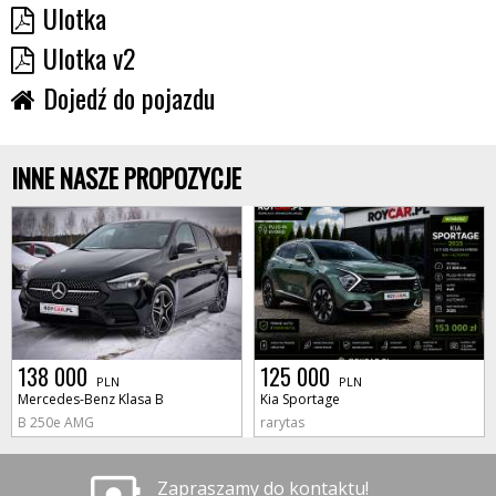
Ulotka
Ulotka v2
Dojedź do pojazdu
INNE NASZE PROPOZYCJE
138 000
125 000
PLN
PLN
Mercedes-Benz Klasa B
Kia Sportage
B 250e AMG
rarytas
Zapraszamy do kontaktu!