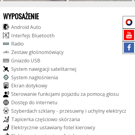
WYPOSAŻENIE
A
n
d
r
o
i
d
A
u
t
o
I
n
t
e
r
f
e
j
s
B
l
u
e
t
o
o
t
h
R
a
d
i
o
Z
e
s
t
a
w
g
ł
o
ś
n
o
m
ó
w
i
ą
c
y
G
n
i
a
z
d
o
U
S
B
S
y
s
t
e
m
n
a
w
i
g
a
c
j
i
s
a
t
e
l
i
t
a
r
n
e
j
S
y
s
t
e
m
n
a
g
ł
o
ś
n
i
e
n
i
a
E
k
r
a
n
d
o
t
y
k
o
w
y
S
t
e
r
o
w
a
n
i
e
f
u
n
k
c
j
a
m
i
p
o
j
a
z
d
u
z
a
p
o
m
o
c
ą
g
ł
o
s
u
D
o
s
t
ę
p
d
o
i
n
t
e
r
n
e
t
u
S
z
y
b
e
r
d
a
c
h
s
z
k
l
a
n
y
-
p
r
z
e
s
u
w
n
y
i
u
c
h
y
l
n
y
e
l
e
k
t
r
y
c
z
T
a
p
i
c
e
r
k
a
c
z
ę
ś
c
i
o
w
o
s
k
ó
r
z
a
n
a
E
l
e
k
t
r
y
c
z
n
i
e
u
s
t
a
w
i
a
n
y
f
o
t
e
l
k
i
e
r
o
w
c
y