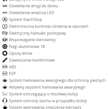
O
ś
w
i
e
t
l
e
n
i
e
d
r
o
g
i
d
o
d
o
m
u
O
ś
w
i
e
t
l
e
n
i
e
w
n
ę
t
r
z
a
L
E
D
S
y
s
t
e
m
S
t
a
r
t
/
S
t
o
p
E
l
e
k
t
r
o
n
i
c
z
n
a
k
o
n
t
r
o
l
a
c
i
ś
n
i
e
n
i
a
w
o
p
o
n
a
c
h
E
l
e
k
t
r
y
c
z
n
y
h
a
m
u
l
e
c
p
o
s
t
o
j
o
w
y
W
s
p
o
m
a
g
a
n
i
e
k
i
e
r
o
w
n
i
c
y
F
e
l
g
i
a
l
u
m
i
n
i
o
w
e
1
8
O
p
o
n
y
l
e
t
n
i
e
Z
a
w
i
e
s
z
e
n
i
e
k
o
m
f
o
r
t
o
w
e
A
B
S
E
S
P
S
y
s
t
e
m
h
a
m
o
w
a
n
i
a
a
w
a
r
y
j
n
e
g
o
d
l
a
o
c
h
r
o
n
y
p
i
e
s
z
y
c
h
A
k
t
y
w
n
y
a
s
y
s
t
e
n
t
h
a
m
o
w
a
n
i
a
a
w
a
r
y
j
n
e
g
o
S
y
s
t
e
m
o
s
t
r
z
e
g
a
j
ą
c
y
o
m
o
ż
l
i
w
e
j
k
o
l
i
z
j
i
S
y
s
t
e
m
o
c
h
r
o
n
y
s
ł
u
c
h
u
w
p
r
z
y
p
a
d
k
u
k
o
l
i
z
j
i
S
y
s
t
e
m
w
y
k
r
y
w
a
n
i
a
z
m
ę
c
z
e
n
i
a
k
i
e
r
o
w
c
y