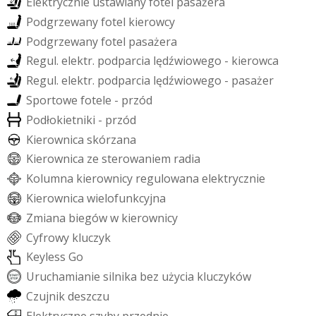
E
l
e
k
t
r
y
c
z
n
i
e
u
s
t
a
w
i
a
n
y
f
o
t
e
l
p
a
s
a
ż
e
r
a
P
o
d
g
r
z
e
w
a
n
y
f
o
t
e
l
k
i
e
r
o
w
c
y
P
o
d
g
r
z
e
w
a
n
y
f
o
t
e
l
p
a
s
a
ż
e
r
a
R
e
g
u
l
.
e
l
e
k
t
r
.
p
o
d
p
a
r
c
i
a
l
ę
d
ź
w
i
o
w
e
g
o
-
k
i
e
r
o
w
c
a
R
e
g
u
l
.
e
l
e
k
t
r
.
p
o
d
p
a
r
c
i
a
l
ę
d
ź
w
i
o
w
e
g
o
-
p
a
s
a
ż
e
r
S
p
o
r
t
o
w
e
f
o
t
e
l
e
-
p
r
z
ó
d
P
o
d
ł
o
k
i
e
t
n
i
k
i
-
p
r
z
ó
d
K
i
e
r
o
w
n
i
c
a
s
k
ó
r
z
a
n
a
K
i
e
r
o
w
n
i
c
a
z
e
s
t
e
r
o
w
a
n
i
e
m
r
a
d
i
a
K
o
l
u
m
n
a
k
i
e
r
o
w
n
i
c
y
r
e
g
u
l
o
w
a
n
a
e
l
e
k
t
r
y
c
z
n
i
e
K
i
e
r
o
w
n
i
c
a
w
i
e
l
o
f
u
n
k
c
y
j
n
a
Z
m
i
a
n
a
b
i
e
g
ó
w
w
k
i
e
r
o
w
n
i
c
y
C
y
f
r
o
w
y
k
l
u
c
z
y
k
K
e
y
l
e
s
s
G
o
U
r
u
c
h
a
m
i
a
n
i
e
s
i
l
n
i
k
a
b
e
z
u
ż
y
c
i
a
k
l
u
c
z
y
k
ó
w
C
z
u
j
n
i
k
d
e
s
z
c
z
u
E
l
e
k
t
r
y
c
z
n
e
s
z
y
b
y
p
r
z
e
d
n
i
e