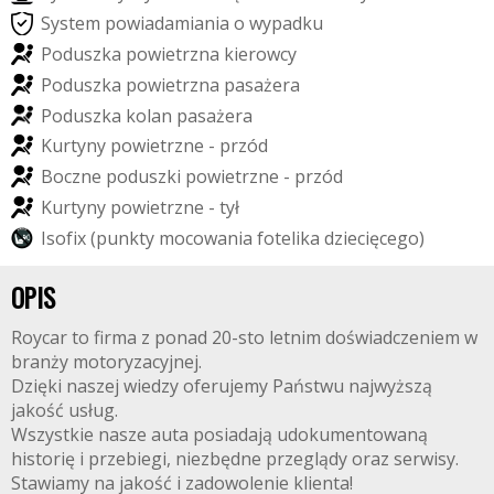
S
y
s
t
e
m
p
o
w
i
a
d
a
m
i
a
n
i
a
o
w
y
p
a
d
k
u
P
o
d
u
s
z
k
a
p
o
w
i
e
t
r
z
n
a
k
i
e
r
o
w
c
y
P
o
d
u
s
z
k
a
p
o
w
i
e
t
r
z
n
a
p
a
s
a
ż
e
r
a
P
o
d
u
s
z
k
a
k
o
l
a
n
p
a
s
a
ż
e
r
a
K
u
r
t
y
n
y
p
o
w
i
e
t
r
z
n
e
-
p
r
z
ó
d
B
o
c
z
n
e
p
o
d
u
s
z
k
i
p
o
w
i
e
t
r
z
n
e
-
p
r
z
ó
d
K
u
r
t
y
n
y
p
o
w
i
e
t
r
z
n
e
-
t
y
ł
I
s
o
f
i
x
(
p
u
n
k
t
y
m
o
c
o
w
a
n
i
a
f
o
t
e
l
i
k
a
d
z
i
e
c
i
ę
c
e
g
o
)
OPIS
Roycar to firma z ponad 20-sto letnim doświadczeniem w
branży motoryzacyjnej.
Dzięki naszej wiedzy oferujemy Państwu najwyższą
jakość usług.
Wszystkie nasze auta posiadają udokumentowaną
historię i przebiegi, niezbędne przeglądy oraz serwisy.
Stawiamy na jakość i zadowolenie klienta!