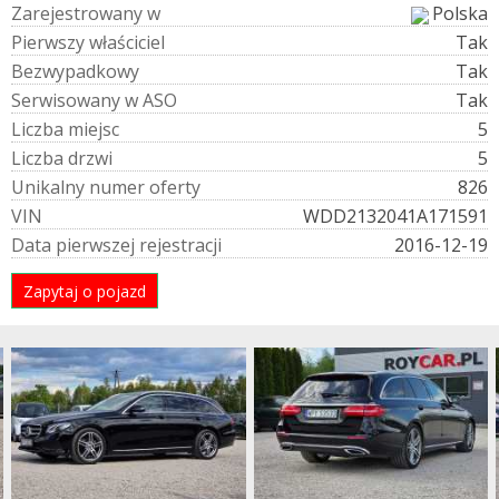
Z
a
r
e
j
e
s
t
r
o
w
a
n
y
w
Polska
P
i
e
r
w
s
z
y
w
ł
a
ś
c
i
c
i
e
l
Tak
B
e
z
w
y
p
a
d
k
o
w
y
Tak
S
e
r
w
i
s
o
w
a
n
y
w
A
S
O
Tak
L
i
c
z
b
a
m
i
e
j
s
c
5
L
i
c
z
b
a
d
r
z
w
i
5
U
n
i
k
a
l
n
y
n
u
m
e
r
o
f
e
r
t
y
826
V
I
N
WDD2132041A171591
D
a
t
a
p
i
e
r
w
s
z
e
j
r
e
j
e
s
t
r
a
c
j
i
2016-12-19
Zapytaj o pojazd