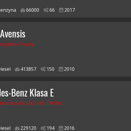
enzyna
66000
66
2017
 Avensis
na jakość Toyoty
iesel
413857
150
2010
es-Benz Klasa E
enz Klasa E 220 d 9G-TRONIC
iesel
229120
194
2016