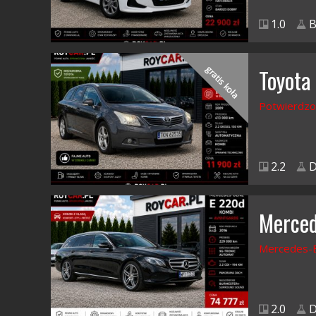
1.0
B
gratis koła
Toyota
Potwierdzo
2.2
D
Merced
Mercedes-B
2.0
D