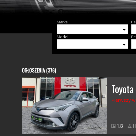
Marka
Pa
Model
Pr
OGŁOSZENIA (376)
Toyota
Pierwszy w
1.8
H