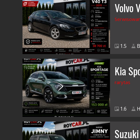
Volvo 
Serwisowan
1.5
B
Kia Sp
rarytas
1.6
H
Suzuki