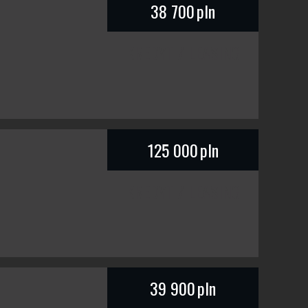
38 700
pln
KREDYT / LEASING
125 000
pln
KREDYT / LEASING
39 900
pln