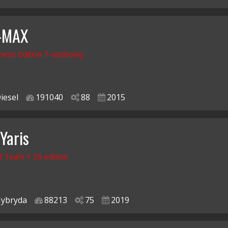
C-MAX
ness Edition 7-osobowy
iesel
191040
88
2015
Yaris
d Team Y 20 edition
ybryda
88213
75
2019