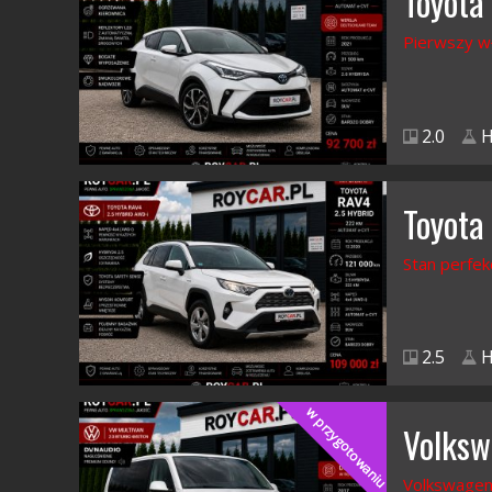
Toyota
Pierwszy w
2.0
H
Toyota
Stan perfek
2.5
H
w przygotowaniu
Volksw
Volkswagen 