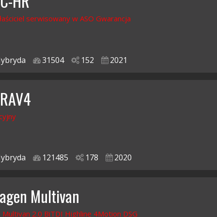
 C-HR
łaściciel serwisowany w ASO Gwarancja
ybryda
31504
152
2021
 RAV4
cyjny
ybryda
121485
178
2020
agen Multivan
Multivan 2.0 BiTDI Highline 4Motion DSG