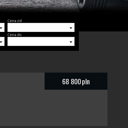
Cena od
Cena do
68 800
pln
KREDYT / LEASING