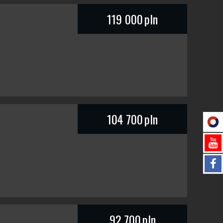
119 000
pln
KREDYT / LEASING
104 700
pln
KREDYT / LEASING
92 700
pln