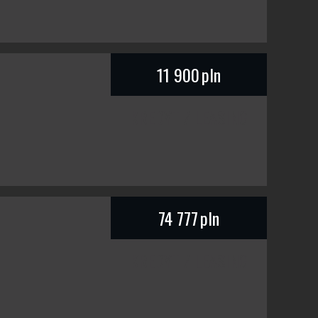
11 900
pln
KREDYT / LEASING
74 777
pln
KREDYT / LEASING