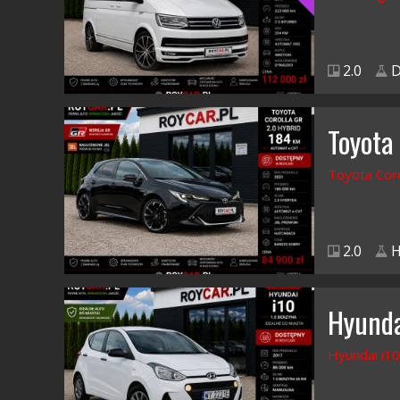
2.0
D
Toyota
Toyota Coro
2.0
H
Hyunda
Hyundai i10