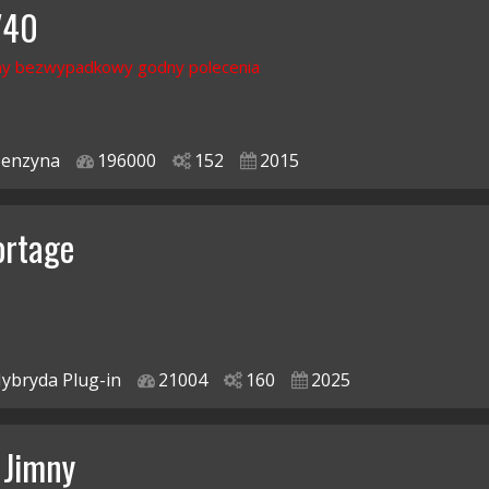
V40
y bezwypadkowy godny polecenia
enzyna
196000
152
2015
ortage
ybryda Plug-in
21004
160
2025
 Jimny