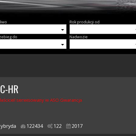
liwo
Rok produkcji od
zebieg do
Nadwozie
 C-HR
łaściciel serwisowany w ASO Gwarancja
ybryda
122434
122
2017