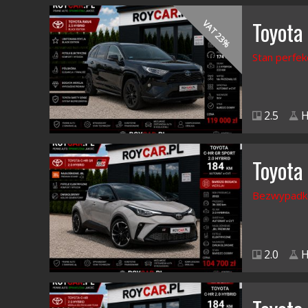
Toyota
VAT 23%
Stan perfek
2.5
H
Toyota
Bezwypadk
2.0
H