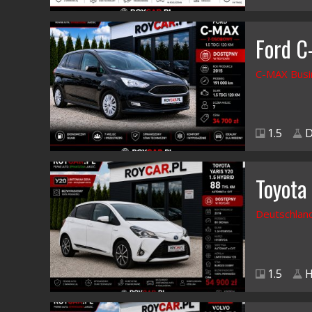
Ford 
C-MAX Busi
1.5
D
Toyota 
Deutschlan
1.5
H