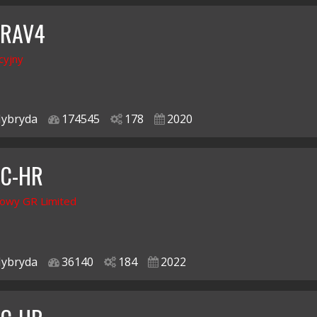
 RAV4
cyjny
ybryda
174545
178
2020
 C-HR
owy GR Limited
ybryda
36140
184
2022