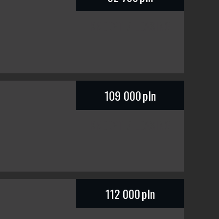
KREDYT / LEASING
109 000
pln
KREDYT / LEASING
112 000
pln