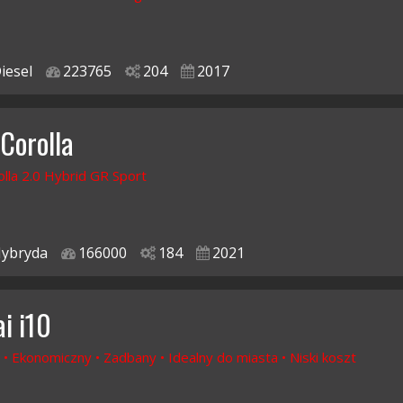
iesel
223765
204
2017
 Corolla
lla 2.0 Hybrid GR Sport
ybryda
166000
184
2021
i i10
 • Ekonomiczny • Zadbany • Idealny do miasta • Niski koszt