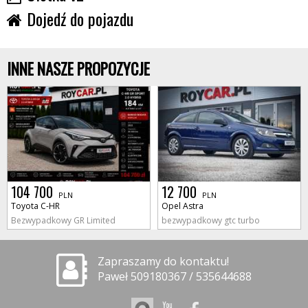
Dojedź do pojazdu
INNE NASZE PROPOZYCJE
104 700
12 700
PLN
PLN
Toyota C-HR
Opel Astra
Bezwypadkowy GR Limited
bezwypadkowy gtc turbo
Zapraszamy do kontaktu!
Paweł 509180367 / 535644688