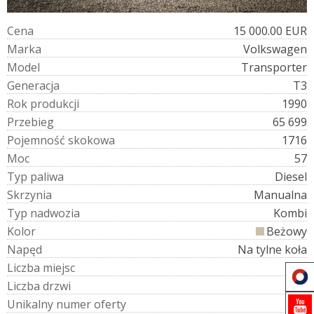
C
e
n
a
15 000.00 EUR
M
a
r
k
a
Volkswagen
M
o
d
e
l
Transporter
G
e
n
e
r
a
c
j
a
T3
R
o
k
p
r
o
d
u
k
c
j
i
1990
P
r
z
e
b
i
e
g
65 699
P
o
j
e
m
n
o
ś
ć
s
k
o
k
o
w
a
1716
M
o
c
57
T
y
p
p
a
l
i
w
a
Diesel
S
k
r
z
y
n
i
a
Manualna
T
y
p
n
a
d
w
o
z
i
a
Kombi
K
o
l
o
r
Beżowy
N
a
p
ę
d
Na tylne koła
L
i
c
z
b
a
m
i
e
j
s
c
9
L
i
c
z
b
a
d
r
z
w
i
4
U
n
i
k
a
l
n
y
n
u
m
e
r
o
f
e
r
t
y
525