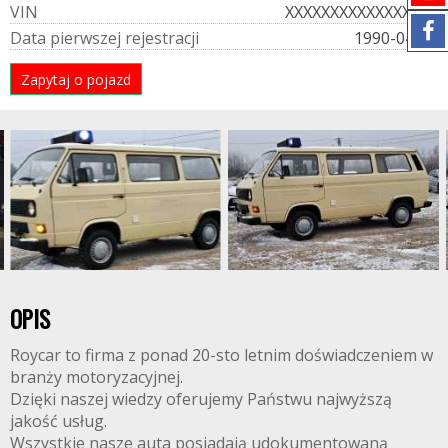
V
I
N
XXXXXXXXXXXXXXXXX
D
a
t
a
p
i
e
r
w
s
z
e
j
r
e
j
e
s
t
r
a
c
j
i
1990-04-24
Zapytaj o pojazd
OPIS
Roycar to firma z ponad 20-sto letnim doświadczeniem w
branży motoryzacyjnej.
Dzięki naszej wiedzy oferujemy Państwu najwyższą
jakość usług.
Wszystkie nasze auta posiadają udokumentowaną