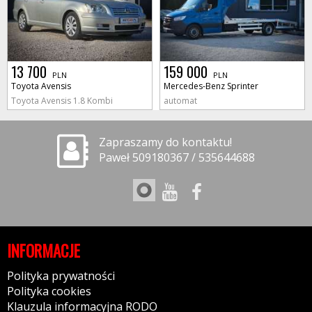
13 700
159 000
PLN
PLN
Toyota Avensis
Mercedes-Benz Sprinter
Toyota Avensis 1.8 Kombi
automat
Zapraszamy do kontaktu!
Paweł 509180367 / 535644688
INFORMACJE
Polityka prywatności
Polityka cookies
Klauzula informacyjna RODO