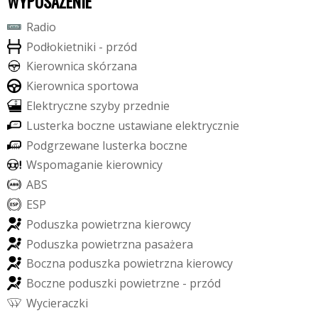
WYPOSAŻENIE
R
a
d
i
o
P
o
d
ł
o
k
i
e
t
n
i
k
i
-
p
r
z
ó
d
K
i
e
r
o
w
n
i
c
a
s
k
ó
r
z
a
n
a
K
i
e
r
o
w
n
i
c
a
s
p
o
r
t
o
w
a
E
l
e
k
t
r
y
c
z
n
e
s
z
y
b
y
p
r
z
e
d
n
i
e
L
u
s
t
e
r
k
a
b
o
c
z
n
e
u
s
t
a
w
i
a
n
e
e
l
e
k
t
r
y
c
z
n
i
e
P
o
d
g
r
z
e
w
a
n
e
l
u
s
t
e
r
k
a
b
o
c
z
n
e
W
s
p
o
m
a
g
a
n
i
e
k
i
e
r
o
w
n
i
c
y
A
B
S
E
S
P
P
o
d
u
s
z
k
a
p
o
w
i
e
t
r
z
n
a
k
i
e
r
o
w
c
y
P
o
d
u
s
z
k
a
p
o
w
i
e
t
r
z
n
a
p
a
s
a
ż
e
r
a
B
o
c
z
n
a
p
o
d
u
s
z
k
a
p
o
w
i
e
t
r
z
n
a
k
i
e
r
o
w
c
y
B
o
c
z
n
e
p
o
d
u
s
z
k
i
p
o
w
i
e
t
r
z
n
e
-
p
r
z
ó
d
W
y
c
i
e
r
a
c
z
k
i