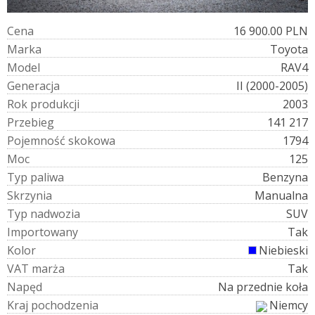
C
e
n
a
16 900.00 PLN
M
a
r
k
a
Toyota
M
o
d
e
l
RAV4
G
e
n
e
r
a
c
j
a
II (2000-2005)
R
o
k
p
r
o
d
u
k
c
j
i
2003
P
r
z
e
b
i
e
g
141 217
P
o
j
e
m
n
o
ś
ć
s
k
o
k
o
w
a
1794
M
o
c
125
T
y
p
p
a
l
i
w
a
Benzyna
S
k
r
z
y
n
i
a
Manualna
T
y
p
n
a
d
w
o
z
i
a
SUV
I
m
p
o
r
t
o
w
a
n
y
Tak
K
o
l
o
r
Niebieski
V
A
T
m
a
r
ż
a
Tak
N
a
p
ę
d
Na przednie koła
K
r
a
j
p
o
c
h
o
d
z
e
n
i
a
Niemcy