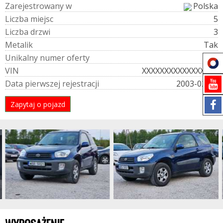
Z
a
r
e
j
e
s
t
r
o
w
a
n
y
w
Polska
L
i
c
z
b
a
m
i
e
j
s
c
5
L
i
c
z
b
a
d
r
z
w
i
3
M
e
t
a
l
i
k
Tak
U
n
i
k
a
l
n
y
n
u
m
e
r
o
f
e
r
t
y
716
V
I
N
XXXXXXXXXXXXXXXXX
D
a
t
a
p
i
e
r
w
s
z
e
j
r
e
j
e
s
t
r
a
c
j
i
2003-02-11
Zapytaj o pojazd