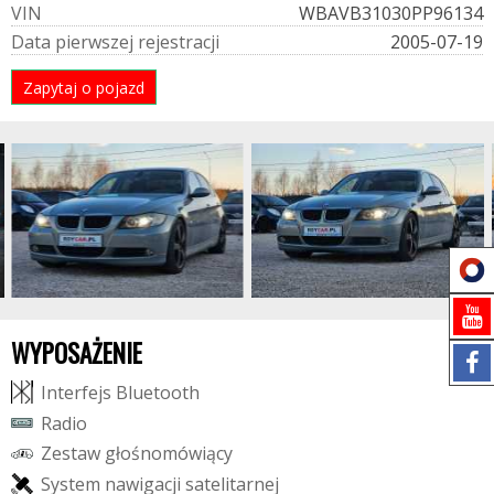
V
I
N
WBAVB31030PP96134
D
a
t
a
p
i
e
r
w
s
z
e
j
r
e
j
e
s
t
r
a
c
j
i
2005-07-19
Zapytaj o pojazd
WYPOSAŻENIE
I
n
t
e
r
f
e
j
s
B
l
u
e
t
o
o
t
h
R
a
d
i
o
Z
e
s
t
a
w
g
ł
o
ś
n
o
m
ó
w
i
ą
c
y
S
y
s
t
e
m
n
a
w
i
g
a
c
j
i
s
a
t
e
l
i
t
a
r
n
e
j