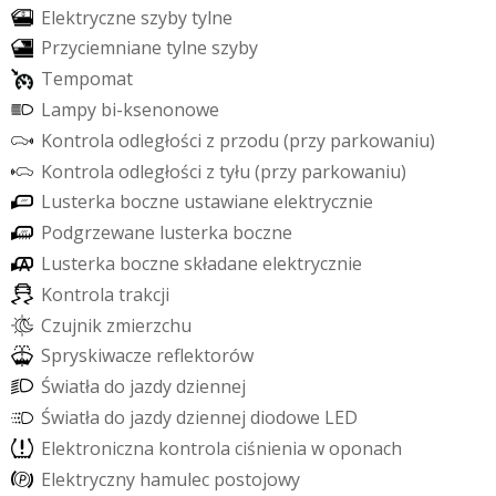
E
l
e
k
t
r
y
c
z
n
e
s
z
y
b
y
t
y
l
n
e
P
r
z
y
c
i
e
m
n
i
a
n
e
t
y
l
n
e
s
z
y
b
y
T
e
m
p
o
m
a
t
L
a
m
p
y
b
i
-
k
s
e
n
o
n
o
w
e
K
o
n
t
r
o
l
a
o
d
l
e
g
ł
o
ś
c
i
z
p
r
z
o
d
u
(
p
r
z
y
p
a
r
k
o
w
a
n
i
u
)
K
o
n
t
r
o
l
a
o
d
l
e
g
ł
o
ś
c
i
z
t
y
ł
u
(
p
r
z
y
p
a
r
k
o
w
a
n
i
u
)
L
u
s
t
e
r
k
a
b
o
c
z
n
e
u
s
t
a
w
i
a
n
e
e
l
e
k
t
r
y
c
z
n
i
e
P
o
d
g
r
z
e
w
a
n
e
l
u
s
t
e
r
k
a
b
o
c
z
n
e
L
u
s
t
e
r
k
a
b
o
c
z
n
e
s
k
ł
a
d
a
n
e
e
l
e
k
t
r
y
c
z
n
i
e
K
o
n
t
r
o
l
a
t
r
a
k
c
j
i
C
z
u
j
n
i
k
z
m
i
e
r
z
c
h
u
S
p
r
y
s
k
i
w
a
c
z
e
r
e
f
e
k
t
o
r
ó
w
Ś
w
i
a
t
ł
a
d
o
j
a
z
d
y
d
z
i
e
n
n
e
j
Ś
w
i
a
t
ł
a
d
o
j
a
z
d
y
d
z
i
e
n
n
e
j
d
i
o
d
o
w
e
L
E
D
E
l
e
k
t
r
o
n
i
c
z
n
a
k
o
n
t
r
o
l
a
c
i
ś
n
i
e
n
i
a
w
o
p
o
n
a
c
h
E
l
e
k
t
r
y
c
z
n
y
h
a
m
u
l
e
c
p
o
s
t
o
j
o
w
y