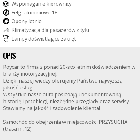
W
s
p
o
m
a
g
a
n
i
e
k
i
e
r
o
w
n
i
c
y
F
e
l
g
i
a
l
u
m
i
n
i
o
w
e
1
8
O
p
o
n
y
l
e
t
n
i
e
K
l
i
m
a
t
y
z
a
c
j
a
d
l
a
p
a
s
a
ż
e
r
ó
w
z
t
y
ł
u
L
a
m
p
y
d
o
ś
w
i
e
t
l
a
j
ą
c
e
z
a
k
r
ę
t
OPIS
Roycar to firma z ponad 20-sto letnim doświadczeniem w
branży motoryzacyjnej.
Dzięki naszej wiedzy oferujemy Państwu najwyższą
jakość usług.
Wszystkie nasze auta posiadają udokumentowaną
historię i przebiegi, niezbędne przeglądy oraz serwisy.
Stawiamy na jakość i zadowolenie klienta!
Samochód do obejrzenia w miejscowości PRZYSUCHA
(trasa nr.12)