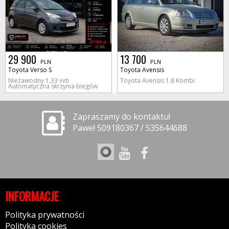
29 900
13 700
PLN
PLN
Toyota Verso S
Toyota Avensis
Niezawodny 1,33 vvti
Toyota Avensis 1.8 Kombi
Automatyczna skrzynia biegów
Zapraszamy do kontaktu!
Paweł 509180367 / 535644688
INFORMACJE
Polityka prywatności
Polityka cookies