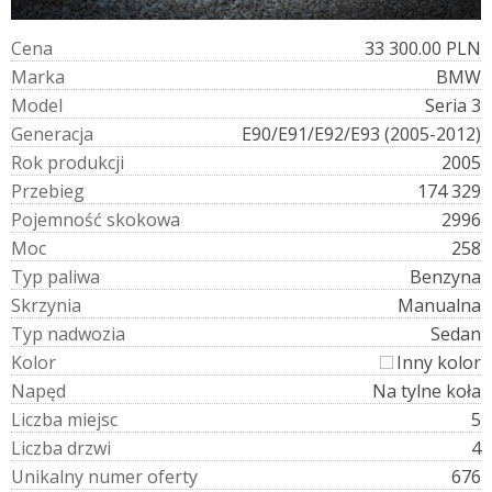
C
e
n
a
33 300.00 PLN
M
a
r
k
a
BMW
M
o
d
e
l
Seria 3
G
e
n
e
r
a
c
j
a
E90/E91/E92/E93 (2005-2012)
R
o
k
p
r
o
d
u
k
c
j
i
2005
P
r
z
e
b
i
e
g
174 329
P
o
j
e
m
n
o
ś
ć
s
k
o
k
o
w
a
2996
M
o
c
258
T
y
p
p
a
l
i
w
a
Benzyna
S
k
r
z
y
n
i
a
Manualna
T
y
p
n
a
d
w
o
z
i
a
Sedan
K
o
l
o
r
Inny kolor
N
a
p
ę
d
Na tylne koła
L
i
c
z
b
a
m
i
e
j
s
c
5
L
i
c
z
b
a
d
r
z
w
i
4
U
n
i
k
a
l
n
y
n
u
m
e
r
o
f
e
r
t
y
676