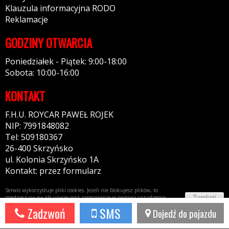
Klauzula informacyjna RODO
Reklamacje
GODZINY OTWARCIA
Poniedziałek - Piątek: 9:00-18:00
Sobota: 10:00-16:00
KONTAKT
F.H.U. ROYCAR PAWEŁ ROJEK
NIP: 7991848082
Tel: 509180367
26-400 Skrzyńsko
ul. Kolonia Skrzyńsko 1A
Kontakt: przez formularz
Serwis wykorzystuje pliki cookies. Jeżeli nie blokujesz plików, to
Zamknij
zgadzasz się na ich użycie oraz zapisywanie w pamięci urządzenia.
Więcej informacji w
polityce prywatności
Zadzwoń
SMS
Dojedź do pojazdu
Potrzebujesz taki portal?
Napisz do nas!
44fox.com