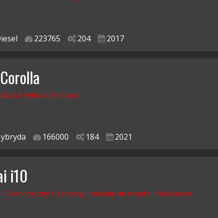
iesel
223765
204
2017
 Corolla
lla 2.0 Hybrid GR Sport
ybryda
166000
184
2021
i i10
 • Ekonomiczny • Zadbany • Idealny do miasta • Niski koszt