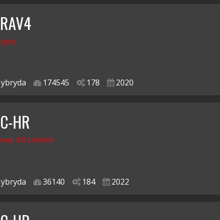
 RAV4
cyjny
ybryda
174545
178
2020
 C-HR
owy GR Limited
ybryda
36140
184
2022