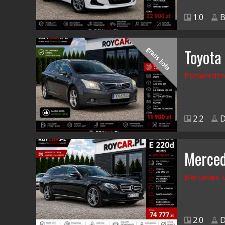
1.0
B
gratis koła
Toyota
Potwierdzo
2.2
D
Merced
Mercedes-B
2.0
D