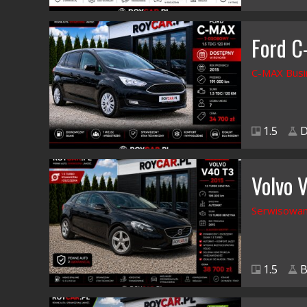
Ford 
C-MAX Busi
1.5
D
Volvo 
Serwisowan
1.5
B