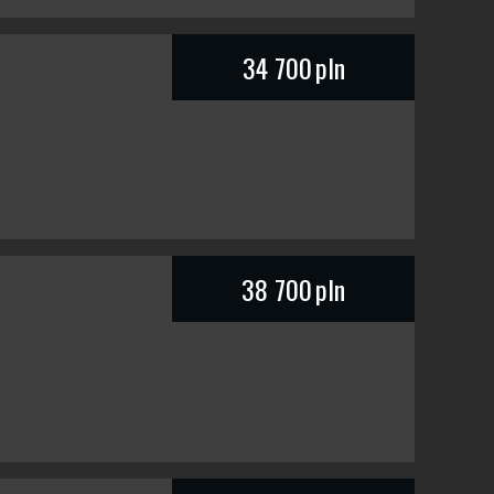
34 700
pln
KREDYT / LEASING
38 700
pln
KREDYT / LEASING