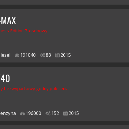
C-MAX
ness Edition 7-osobowy
iesel
191040
88
2015
V40
y bezwypadkowy godny polecenia
enzyna
196000
152
2015