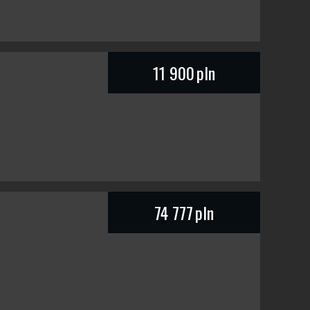
11 900
pln
KREDYT / LEASING
74 777
pln
KREDYT / LEASING