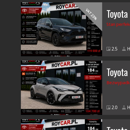
Toyota
VAT 23%
Stan perfek
2.5
H
Toyota
Bezwypadk
2.0
H