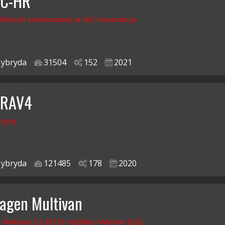
 C-HR
łaściciel serwisowany w ASO Gwarancja
ybryda
31504
152
2021
 RAV4
cyjny
ybryda
121485
178
2020
agen Multivan
Multivan 2.0 BiTDI Highline 4Motion DSG