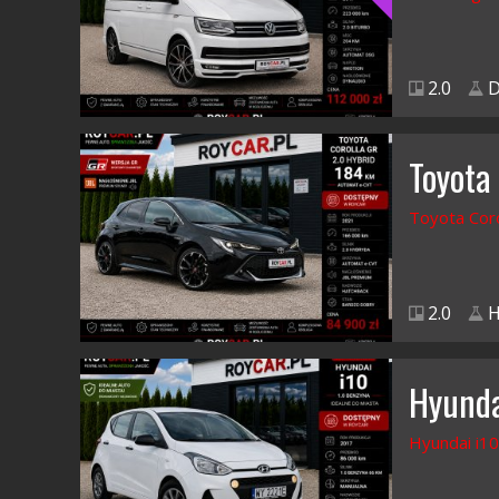
2.0
D
Toyota
Toyota Coro
2.0
H
Hyunda
Hyundai i10