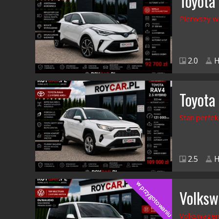
Toyota
Pierwszy w
2.0
H
Toyota
Stan perfek
2.5
H
w przygotowaniu
Volksw
Volkswagen 