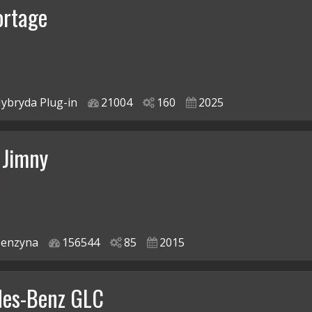
ortage
ybryda Plug-in
21004
160
2025
 Jimny
y
enzyna
156544
85
2015
des-Benz GLC