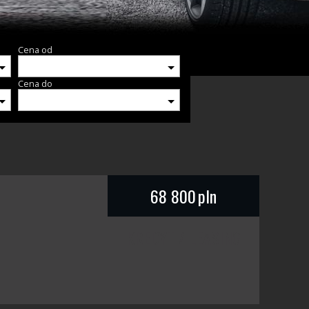
Cena od
Cena do
68 800
pln
KREDYT / LEASING