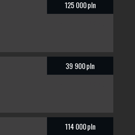
125 000
pln
KREDYT / LEASING
39 900
pln
KREDYT / LEASING
114 000
pln