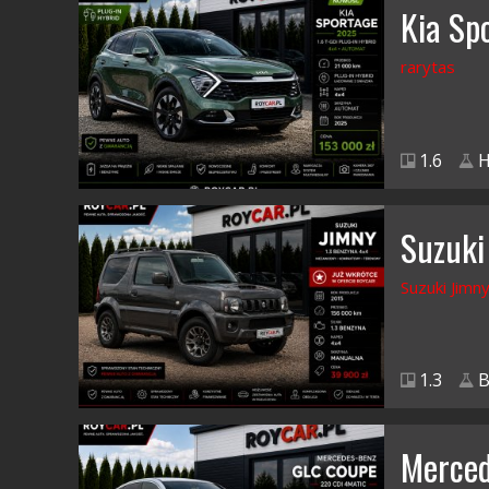
Kia Sp
rarytas
1.6
H
Suzuki
Suzuki Jimn
1.3
B
Merce