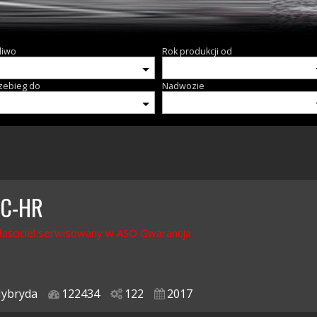
liwo
Rok produkcji od
zebieg do
Nadwozie
 C-HR
łaściciel serwisowany w ASO Gwarancja
ybryda
122434
122
2017