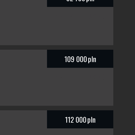
KREDYT / LEASING
109 000
pln
KREDYT / LEASING
112 000
pln