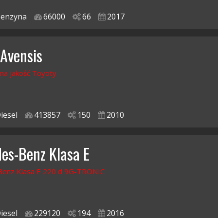
enzyna
66000
66
2017
 Avensis
na jakość Toyoty
iesel
413857
150
2010
es-Benz Klasa E
enz Klasa E 220 d 9G-TRONIC
iesel
229120
194
2016