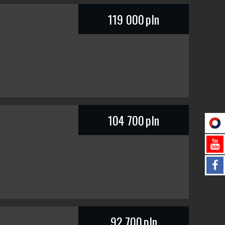
119 000
pln
KREDYT / LEASING
104 700
pln
KREDYT / LEASING
92 700
pln