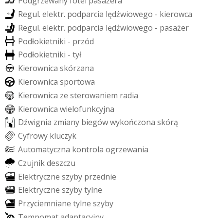
P
o
d
g
r
z
e
w
a
n
y
f
o
t
e
l
p
a
s
a
ż
e
r
a
R
e
g
u
l
.
e
l
e
k
t
r
.
p
o
d
p
a
r
c
i
a
l
ę
d
ź
w
i
o
w
e
g
o
-
k
i
e
r
o
w
c
a
R
e
g
u
l
.
e
l
e
k
t
r
.
p
o
d
p
a
r
c
i
a
l
ę
d
ź
w
i
o
w
e
g
o
-
p
a
s
a
ż
e
r
P
o
d
ł
o
k
i
e
t
n
i
k
i
-
p
r
z
ó
d
P
o
d
ł
o
k
i
e
t
n
i
k
i
-
t
y
ł
K
i
e
r
o
w
n
i
c
a
s
k
ó
r
z
a
n
a
K
i
e
r
o
w
n
i
c
a
s
p
o
r
t
o
w
a
K
i
e
r
o
w
n
i
c
a
z
e
s
t
e
r
o
w
a
n
i
e
m
r
a
d
i
a
K
i
e
r
o
w
n
i
c
a
w
i
e
l
o
f
u
n
k
c
y
j
n
a
D
ź
w
i
g
n
i
a
z
m
i
a
n
y
b
i
e
g
ó
w
w
y
k
o
ń
c
z
o
n
a
s
k
ó
r
ą
C
y
f
r
o
w
y
k
l
u
c
z
y
k
A
u
t
o
m
a
t
y
c
z
n
a
k
o
n
t
r
o
l
a
o
g
r
z
e
w
a
n
i
a
C
z
u
j
n
i
k
d
e
s
z
c
z
u
E
l
e
k
t
r
y
c
z
n
e
s
z
y
b
y
p
r
z
e
d
n
i
e
E
l
e
k
t
r
y
c
z
n
e
s
z
y
b
y
t
y
l
n
e
P
r
z
y
c
i
e
m
n
i
a
n
e
t
y
l
n
e
s
z
y
b
y
T
e
m
p
o
m
a
t
a
d
a
p
t
a
c
y
j
n
y