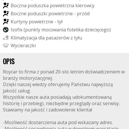
B
o
c
z
n
a
p
o
d
u
s
z
k
a
p
o
w
i
e
t
r
z
n
a
k
i
e
r
o
w
c
y
B
o
c
z
n
e
p
o
d
u
s
z
k
i
p
o
w
i
e
t
r
z
n
e
-
p
r
z
ó
d
K
u
r
t
y
n
y
p
o
w
i
e
t
r
z
n
e
-
t
y
ł
I
s
o
f
i
x
(
p
u
n
k
t
y
m
o
c
o
w
a
n
i
a
f
o
t
e
l
i
k
a
d
z
i
e
c
i
ę
c
e
g
o
)
K
l
i
m
a
t
y
z
a
c
j
a
d
l
a
p
a
s
a
ż
e
r
ó
w
z
t
y
ł
u
W
y
c
i
e
r
a
c
z
k
i
OPIS
Roycar to firma z ponad 20-sto letnim doświadczeniem w
branży motoryzacyjnej.
Dzięki naszej wiedzy oferujemy Państwu najwyższą
jakość usług.
Wszystkie nasze auta posiadają udokumentowaną
historię i przebiegi, niezbędne przeglądy oraz serwisy.
Stawiamy na jakość i zadowolenie klienta!
-Możliwość dostarczenia auta pod wskazany adres.
-Możliwość sprawdzenia auta w dowolnym warsztacie