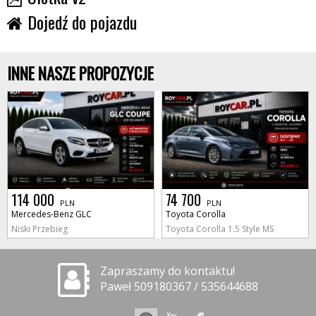
Dojedź do pojazdu
INNE NASZE PROPOZYCJE
114 000
74 700
PLN
PLN
Mercedes-Benz GLC
Toyota Corolla
Niski Przebieg
Toyota Corolla 1.5 Style MS
Zapraszamy do kontaktu!
Paweł 509180367 / 535644688