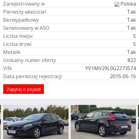
Z
a
r
e
j
e
s
t
r
o
w
a
n
y
w
Polska
P
i
e
r
w
s
z
y
w
ł
a
ś
c
i
c
i
e
l
Tak
B
e
z
w
y
p
a
d
k
o
w
y
Tak
S
e
r
w
i
s
o
w
a
n
y
w
A
S
O
Tak
L
i
c
z
b
a
m
i
e
j
s
c
5
L
i
c
z
b
a
d
r
z
w
i
5
M
e
t
a
l
i
k
Tak
U
n
i
k
a
l
n
y
n
u
m
e
r
o
f
e
r
t
y
822
V
I
N
YV1MV29L0G2273574
D
a
t
a
p
i
e
r
w
s
z
e
j
r
e
j
e
s
t
r
a
c
j
i
2015-05-15
Zapytaj o pojazd