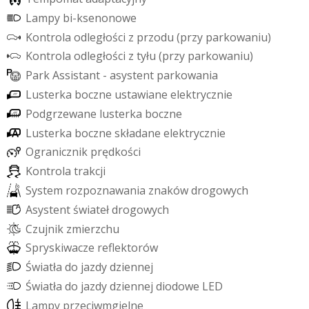
L
a
m
p
y
b
i
-
k
s
e
n
o
n
o
w
e
K
o
n
t
r
o
l
a
o
d
l
e
g
ł
o
ś
c
i
z
p
r
z
o
d
u
(
p
r
z
y
p
a
r
k
o
w
a
n
i
u
)
K
o
n
t
r
o
l
a
o
d
l
e
g
ł
o
ś
c
i
z
t
y
ł
u
(
p
r
z
y
p
a
r
k
o
w
a
n
i
u
)
P
a
r
k
A
s
s
i
s
t
a
n
t
-
a
s
y
s
t
e
n
t
p
a
r
k
o
w
a
n
i
a
L
u
s
t
e
r
k
a
b
o
c
z
n
e
u
s
t
a
w
i
a
n
e
e
l
e
k
t
r
y
c
z
n
i
e
P
o
d
g
r
z
e
w
a
n
e
l
u
s
t
e
r
k
a
b
o
c
z
n
e
L
u
s
t
e
r
k
a
b
o
c
z
n
e
s
k
ł
a
d
a
n
e
e
l
e
k
t
r
y
c
z
n
i
e
O
g
r
a
n
i
c
z
n
i
k
p
r
ę
d
k
o
ś
c
i
K
o
n
t
r
o
l
a
t
r
a
k
c
j
i
S
y
s
t
e
m
r
o
z
p
o
z
n
a
w
a
n
i
a
z
n
a
k
ó
w
d
r
o
g
o
w
y
c
h
A
s
y
s
t
e
n
t
ś
w
i
a
t
e
ł
d
r
o
g
o
w
y
c
h
C
z
u
j
n
i
k
z
m
i
e
r
z
c
h
u
S
p
r
y
s
k
i
w
a
c
z
e
r
e
f
e
k
t
o
r
ó
w
Ś
w
i
a
t
ł
a
d
o
j
a
z
d
y
d
z
i
e
n
n
e
j
Ś
w
i
a
t
ł
a
d
o
j
a
z
d
y
d
z
i
e
n
n
e
j
d
i
o
d
o
w
e
L
E
D
L
a
m
p
y
p
r
z
e
c
i
w
m
g
i
e
l
n
e