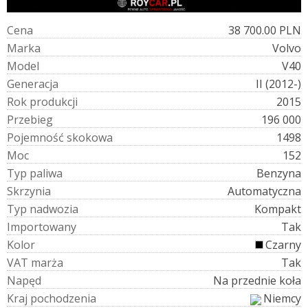
C
e
n
a
38 700.00 PLN
M
a
r
k
a
Volvo
M
o
d
e
l
V40
G
e
n
e
r
a
c
j
a
II (2012-)
R
o
k
p
r
o
d
u
k
c
j
i
2015
P
r
z
e
b
i
e
g
196 000
P
o
j
e
m
n
o
ś
ć
s
k
o
k
o
w
a
1498
M
o
c
152
T
y
p
p
a
l
i
w
a
Benzyna
S
k
r
z
y
n
i
a
Automatyczna
T
y
p
n
a
d
w
o
z
i
a
Kompakt
I
m
p
o
r
t
o
w
a
n
y
Tak
K
o
l
o
r
Czarny
V
A
T
m
a
r
ż
a
Tak
N
a
p
ę
d
Na przednie koła
K
r
a
j
p
o
c
h
o
d
z
e
n
i
a
Niemcy