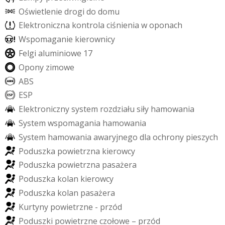
O
ś
w
i
e
t
l
e
n
i
e
d
r
o
g
i
d
o
d
o
m
u
E
l
e
k
t
r
o
n
i
c
z
n
a
k
o
n
t
r
o
l
a
c
i
ś
n
i
e
n
i
a
w
o
p
o
n
a
c
h
W
s
p
o
m
a
g
a
n
i
e
k
i
e
r
o
w
n
i
c
y
F
e
l
g
i
a
l
u
m
i
n
i
o
w
e
1
7
O
p
o
n
y
z
i
m
o
w
e
A
B
S
E
S
P
E
l
e
k
t
r
o
n
i
c
z
n
y
s
y
s
t
e
m
r
o
z
d
z
i
a
ł
u
s
i
ł
y
h
a
m
o
w
a
n
i
a
S
y
s
t
e
m
w
s
p
o
m
a
g
a
n
i
a
h
a
m
o
w
a
n
i
a
S
y
s
t
e
m
h
a
m
o
w
a
n
i
a
a
w
a
r
y
j
n
e
g
o
d
l
a
o
c
h
r
o
n
y
p
i
e
s
z
y
c
h
P
o
d
u
s
z
k
a
p
o
w
i
e
t
r
z
n
a
k
i
e
r
o
w
c
y
P
o
d
u
s
z
k
a
p
o
w
i
e
t
r
z
n
a
p
a
s
a
ż
e
r
a
P
o
d
u
s
z
k
a
k
o
l
a
n
k
i
e
r
o
w
c
y
P
o
d
u
s
z
k
a
k
o
l
a
n
p
a
s
a
ż
e
r
a
K
u
r
t
y
n
y
p
o
w
i
e
t
r
z
n
e
-
p
r
z
ó
d
P
o
d
u
s
z
k
i
p
o
w
i
e
t
r
z
n
e
c
z
o
ł
o
w
e
–
p
r
z
ó
d