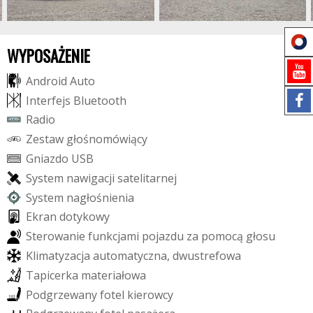
WYPOSAŻENIE
A
n
d
r
o
i
d
A
u
t
o
I
n
t
e
r
f
e
j
s
B
l
u
e
t
o
o
t
h
R
a
d
i
o
Z
e
s
t
a
w
g
ł
o
ś
n
o
m
ó
w
i
ą
c
y
G
n
i
a
z
d
o
U
S
B
S
y
s
t
e
m
n
a
w
i
g
a
c
j
i
s
a
t
e
l
i
t
a
r
n
e
j
S
y
s
t
e
m
n
a
g
ł
o
ś
n
i
e
n
i
a
E
k
r
a
n
d
o
t
y
k
o
w
y
S
t
e
r
o
w
a
n
i
e
f
u
n
k
c
j
a
m
i
p
o
j
a
z
d
u
z
a
p
o
m
o
c
ą
g
ł
o
s
u
K
l
i
m
a
t
y
z
a
c
j
a
a
u
t
o
m
a
t
y
c
z
n
a
,
d
w
u
s
t
r
e
f
o
w
a
T
a
p
i
c
e
r
k
a
m
a
t
e
r
i
a
ł
o
w
a
P
o
d
g
r
z
e
w
a
n
y
f
o
t
e
l
k
i
e
r
o
w
c
y